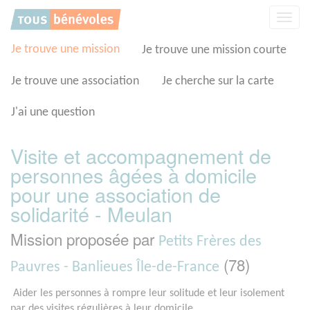
Panneau de gestion des cookies
Affic
la
navig
Je trouve une mission
Je trouve une mission courte
Je trouve une association
Je cherche sur la carte
J'ai une question
Visite et accompagnement de
personnes âgées à domicile
pour une association de
solidarité - Meulan
Mission proposée par
Petits Frères des
(78)
Pauvres - Banlieues Île-de-France
Aider les personnes à rompre leur solitude et leur isolement
par des visites régulières à leur domicile.