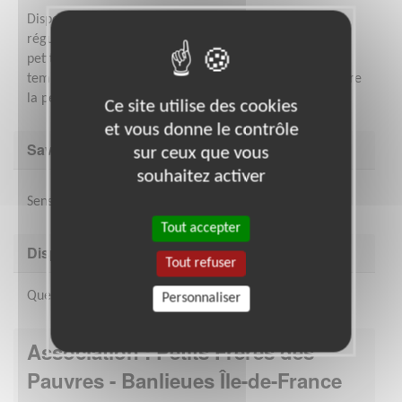
Disponibilités : Quelques heures par semaine de façon
régulière, en semaine ou le week-end. L’association Les
petits frères des Pauvres inscrit ses actions dans le
temps, pour permettre d’instaurer un véritable lien entre
la personne accompagnée et le bénévole.
Ce site utilise des cookies
et vous donne le contrôle
Savoir être & compétences
sur ceux que vous
souhaitez activer
Sens du relationnel, écoute, discrétion
Tout accepter
Disponibilité demandée
Tout refuser
Quelques heures
Personnaliser
Association : Petits Frères des
Pauvres - Banlieues Île-de-France