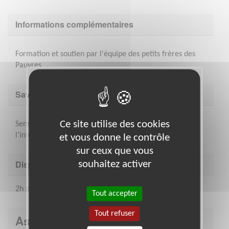
Informations complémentaires
Formation et soutien par l'équipe des petits frères des
Pauvres
Savoir être & compétences
Ce site utilise des cookies
Sens du relationnel, écoute, discrétion, , accueil de
l’interculturalité
et vous donne le contrôle
sur ceux que vous
Disponibilité demandée
souhaitez activer
2h par mois
Tout accepter
Tout refuser
Association : Petits Frères des