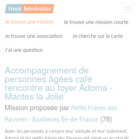
Panneau de gestion des cookies
Affic
la
navig
Je trouve une mission
Je trouve une mission courte
Je trouve une association
Je cherche sur la carte
J'ai une question
Accompagnement de
personnes âgées café
rencontre au foyer Adoma -
Mantes la Jolie
Mission proposée par
Petits Frères des
(78)
Pauvres - Banlieues Île-de-France
Aider les personnes à rompre leur solitude et leur isolement.
Adoma et les petits frères des Pauvres ont signé un accord de