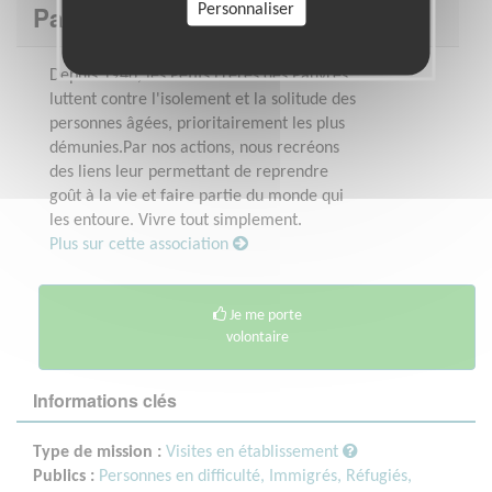
Pauvres - Banlieues Île-de-France
Personnaliser
Depuis 1946, les Petits Frères des Pauvres
luttent contre l'isolement et la solitude des
personnes âgées, prioritairement les plus
démunies.Par nos actions, nous recréons
des liens leur permettant de reprendre
goût à la vie et faire partie du monde qui
les entoure. Vivre tout simplement.
Plus sur cette association
Je me porte
volontaire
Informations clés
Type de mission :
Visites en établissement
Publics :
Personnes en difficulté,
Immigrés, Réfugiés,