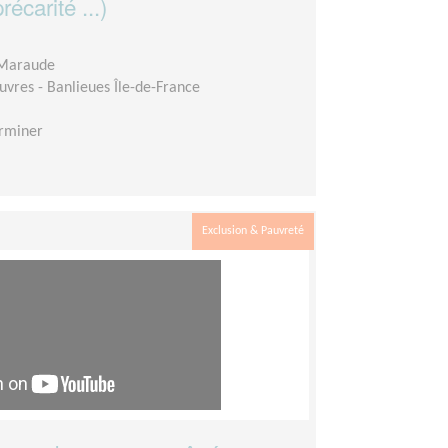
écarité ...)
 Maraude
auvres - Banlieues Île-de-France
rminer
Exclusion & Pauvreté