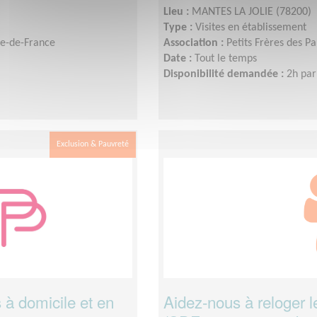
Lieu :
MANTES LA JOLIE (78200)
Type :
Visites en établissement
Île-de-France
Association :
Petits Frères des P
Date :
Tout le temps
Disponibilité demandée :
2h par
Exclusion & Pauvreté
 à domicile et en
Aidez-nous à reloger 