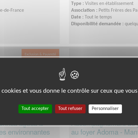
Type :
Visites en établissement
Île-de-France
Association :
Petits Frères des P
Date :
Tout le temps
Disponibilité demandée :
quelqu
Exclusion & Pauvreté
es cookies et vous donne le contrôle sur ceux que vous
Tout accepter
Tout refuser
Personnaliser
sonnes âgées à
Accompagnement de p
lles environnantes
au foyer Adoma - Mant