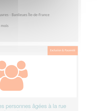
auvres - Banlieues Île-de-France
 mois
Exclusion & Pauvreté
les personnes âgées à la rue