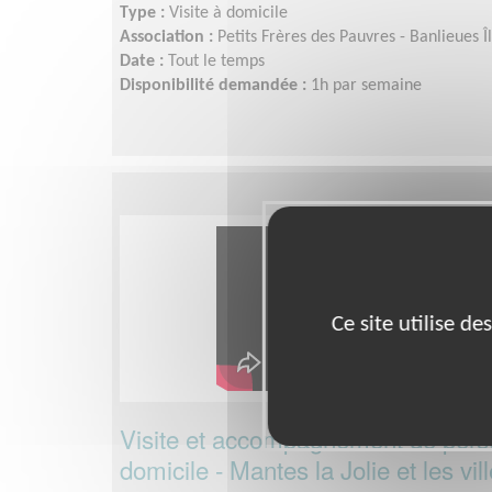
Type :
Visite à domicile
Association :
Petits Frères des Pauvres - Banlieues 
Date :
Tout le temps
Disponibilité demandée :
1h par semaine
Ce site utilise d
Visite et accompagnement de per
domicile - Mantes la Jolie et les vi