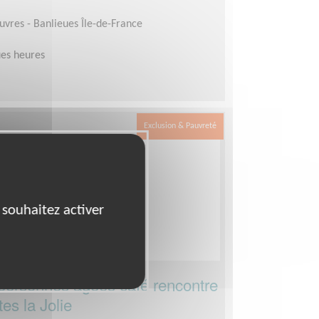
auvres - Banlieues Île-de-France
es heures
Exclusion & Pauvreté
 souhaitez activer
ersonnes âgées café rencontre
es la Jolie