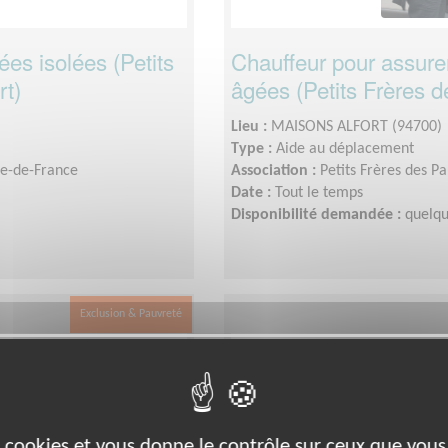
es isolées (Petits
Chauffeur pour assure
rt)
âgées (Petits Frères d
Lieu :
MAISONS ALFORT (94700)
Type :
Aide au déplacement
Île-de-France
Association :
Petits Frères des P
Date :
Tout le temps
Disponibilité demandée :
quelqu
Exclusion & Pauvreté
es cookies et vous donne le contrôle sur ceux que vous