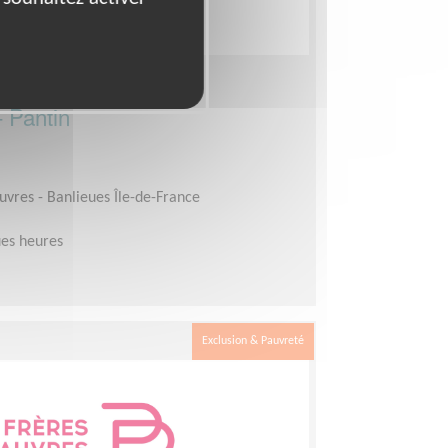
ersonnes âgées en
- Pantin
auvres - Banlieues Île-de-France
es heures
Exclusion & Pauvreté