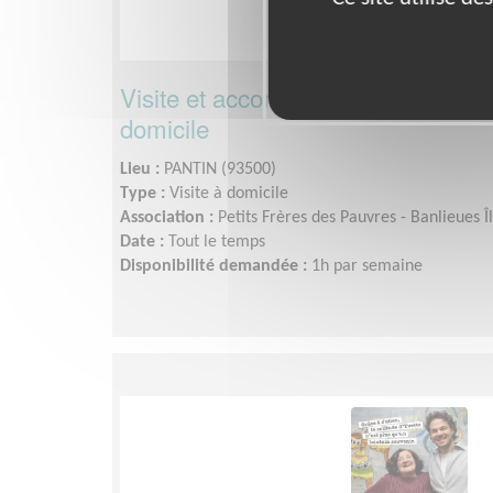
Visite et accompagnement de per
domicile
Lieu :
PANTIN (93500)
Type :
Visite à domicile
Association :
Petits Frères des Pauvres - Banlieues 
Date :
Tout le temps
Disponibilité demandée :
1h par semaine