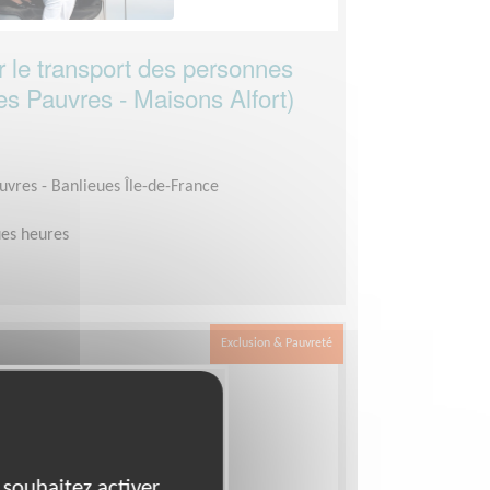
r le transport des personnes
es Pauvres - Maisons Alfort)
auvres - Banlieues Île-de-France
es heures
Exclusion & Pauvreté
 souhaitez activer