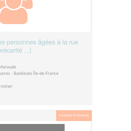
les personnes âgées à la rue
écarité ...)
 Maraude
auvres - Banlieues Île-de-France
rminer
Exclusion & Pauvreté