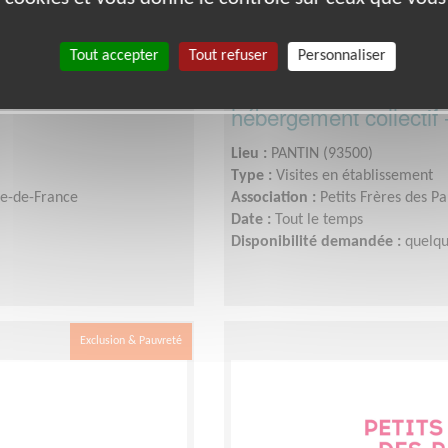
Tout accepter
Tout refuser
Personnaliser
sonnes âgées à
Accompagnement de p
hébergement collectif 
Lieu :
PANTIN (93500)
Type :
Visites en établissement
Île-de-France
Association :
Petits Frères des P
Date :
Tout le temps
Disponibilité demandée :
quelqu
Exclusion & Pauvreté