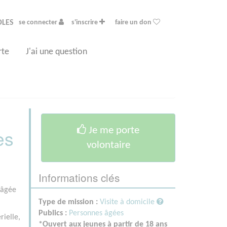
OLES
se connecter
s'inscrire
faire un don
rte
J'ai une question
Je me porte
es
volontaire
Informations clés
 âgée
Type de mission :
Visite à domicile
Publics :
Personnes âgées
rielle,
*Ouvert aux jeunes à partir de 18 ans