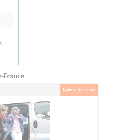
t
e-France
Exclusion & Pauvreté