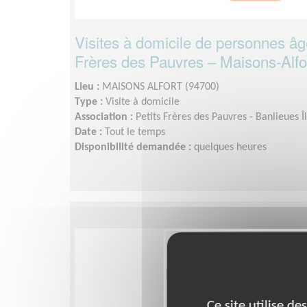
Visites à domicile de personnes âgé
Frères des Pauvres – Maisons-Alfo
Lieu :
MAISONS ALFORT (94700)
Type :
Visite à domicile
Association :
Petits Frères des Pauvres - Banlieues 
Date :
Tout le temps
Disponibilité demandée :
quelques heures
Ce site utilise d