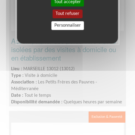
Tout accepter
Tout refuser
Personnaliser
Accompagner des personnes âgées
isolées par des visites à domicile ou
en établissement
Lieu :
MARSEILLE 13012 (13012)
Type :
Visite à domicile
Association :
Les Petits Frères des Pauvres -
Méditerranée
Date :
Tout le temps
Disponibilité demandée :
Quelques heures par semaine
Exclusion & Pauvreté