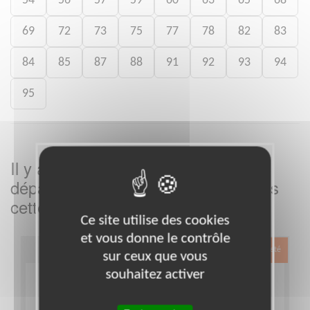
54
56
57
59
60
63
65
68
69
72
73
75
77
78
82
83
84
85
87
88
91
92
93
94
95
Il y a
missions bénévoles dans le
6
département
dans
Bouches-du-Rhône
cette association
Ce site utilise des cookies
et vous donne le contrôle
Exclusion & Pauvreté
sur ceux que vous
souhaitez activer