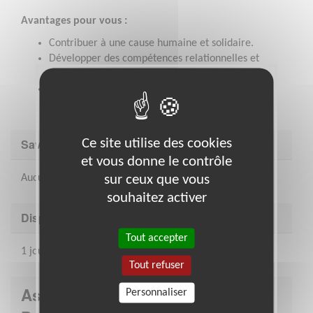
Avantages pour vous :
Contribuer à une cause humaine et solidaire.
Développer des compétences relationnelles et
d’animation.
Vivre une expérience enrichissante au cœur du
Gers.
Ce site utilise des cookies
Savoir être & compétences
et vous donne le contrôle
sur ceux que vous
Aucunes compétences particulières pour cette mission
souhaitez activer
Disponibilité demandée
Tout accepter
1 journée par mois (mercredi après-midi)
Tout refuser
Association : Petits Frères des
Personnaliser