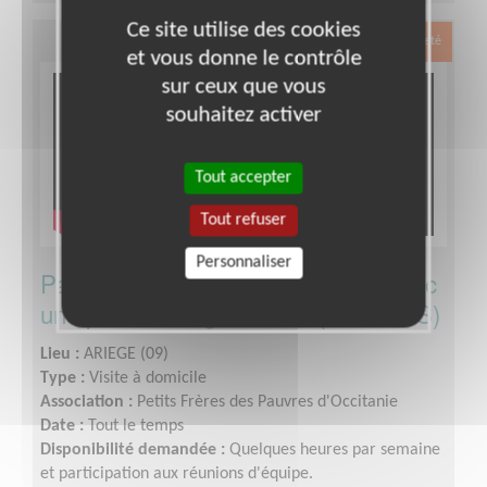
Ce site utilise des cookies
Exclusion & Pauvreté
et vous donne le contrôle
sur ceux que vous
souhaitez activer
Tout accepter
Tout refuser
Personnaliser
Partagez des moments précieux avec
une personne âgée isolée (PAMIERS)
Lieu :
ARIEGE (09)
Type :
Visite à domicile
Association :
Petits Frères des Pauvres d'Occitanie
Date :
Tout le temps
Disponibilité demandée :
Quelques heures par semaine
et participation aux réunions d'équipe.