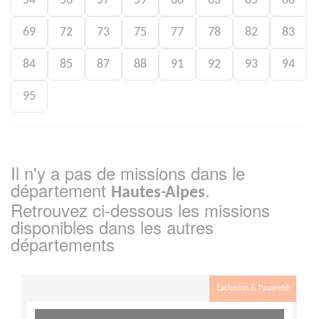
54
56
57
59
60
63
65
68
69
72
73
75
77
78
82
83
84
85
87
88
91
92
93
94
95
Il n'y a pas de missions dans le
département
.
Hautes-Alpes
Retrouvez ci-dessous les missions
disponibles dans les autres
départements
Exclusion & Pauvreté