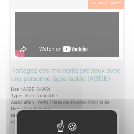
Exclusion & Pauvreté
Partagez des moments précieux avec
une personne âgée isolée (AGDE)
Lieu :
AGDE (34300)
Type :
Visite à domicile
Association :
Petits Frères des Pauvres d'Occitanie
Date :
Tout le temps
Disponibilité demandée :
Quelques heures visites /
réunion d'équipes