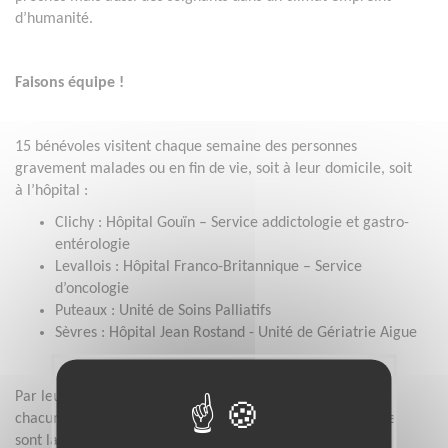
d’humanité.
Faisons équipe !
15 bénévoles visitent chaque semaine des personnes
gravement malades ou en fin de vie, soit à leur domicile, soit
à l’hôpital :
Clichy : Hôpital Gouïn – Service addictologie et gastro-
entérologie
Levallois : Hôpital Franco-Britannique – Service
d’oncologie
Puteaux : Unité de Soins Palliatifs
Sèvres : Hôpital Jean Rostand - Unité de Gériatrie Aigue
Par leur présence bienveillante et fraternelle, ils aident
chacune et chacun à traverser ces temps d’incertitude que
sont la maladie grave et la fin de vie.