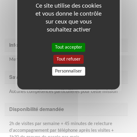
Ce site utilise des cookies
et vous donne le contrôle
sur ceux que vous
souhaitez activer
Informations complémentaires
Tout accepter
Tout refuser
Merci de participer !
Personnaliser
Savoir être & compétences
Aucunes compétences particulières pour cette mission
Disponibilité demandée
2h de visites par semaine + 45 minutes de relecture
d'accompagnement par téléphone après les visites +