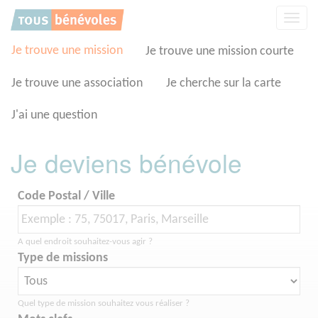
Panneau de gestion des cookies
Affic
la
navig
Je trouve une mission
Je trouve une mission courte
Je trouve une association
Je cherche sur la carte
J'ai une question
Je deviens bénévole
Code Postal / Ville
A quel endroit souhaitez-vous agir ?
Type de missions
Quel type de mission souhaitez vous réaliser ?