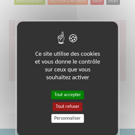
ENVIRONNEMENT
EXCLUSION & PAUVRETÉ
SANTÉ
SPORT
Aucun résultat pour votre
recherche
Code postal :
92
Ville :
Hauts-de-seine
Ce site utilise des cookies
Veuillez indiquer moins de critères et/ou remplacer
et vous donne le contrôle
votre code postal par celui de votre département.
sur ceux que vous
Effectuer une nouvelle recherche
souhaitez activer
Tout accepter
Tout refuser
Personnaliser