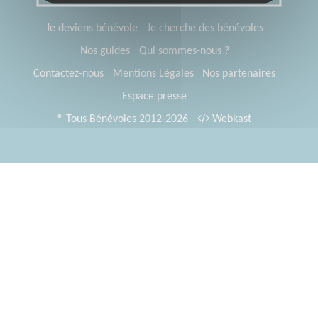
Je deviens bénévole
Je cherche des bénévoles
Nos guides
Qui sommes-nous ?
Contactez-nous
Mentions Légales
Nos partenaires
Espace presse
® Tous Bénévoles 2012-2026
Webkast