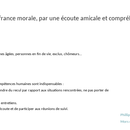
france morale, par une écoute amicale et compréh
s âgées, personnes en fin de vie, exclus, chômeurs...
mpétences humaines sont indispensables :
rendre du recul par rapport aux situations rencontrées, ne pas porter de
 entretiens.
’écoute et de participer aux réunions de suivi.
Philli
Mors d