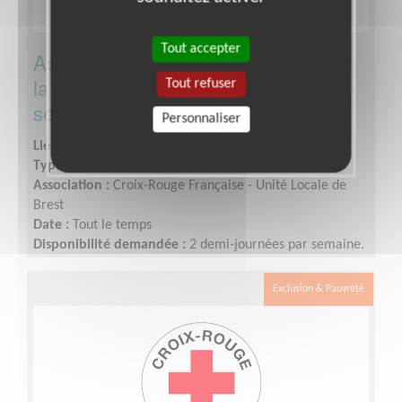
Tout accepter
Accueil/ Orientation dans le cadre de
la future ouverture d'une épicerie
Tout refuser
solidaire
Personnaliser
Lieu :
BREST (29200)
Type :
Accueil, Information
Association :
Croix-Rouge Française - Unité Locale de
Brest
Date :
Tout le temps
Disponibilité demandée :
2 demi-journées par semaine.
Exclusion & Pauvreté