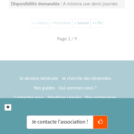
Disponibilité demandée :
A minima une demi journée
par semaine sur minimum un an d’engagement (du lundi
au vendredi)
«« Début
« Précédent
» Suivant
»» Fin
Page 1 / 9
Je deviens bénévole
Je cherche des bénévoles
Nos guides
Qui sommes-nous ?
Contactez-nous
Mentions Légales
Nos partenaires
Espace presse
® Tous Bénévoles 2012-2026
Webkast
Je contacte l'association !