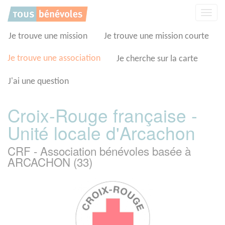
Panneau de gestion des cookies
Affic
la
navig
Je trouve une mission
Je trouve une mission courte
Je trouve une association
Je cherche sur la carte
J'ai une question
Croix-Rouge française -
Unité locale d'Arcachon
CRF - Association bénévoles basée à
ARCACHON (33)