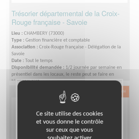
Trésorier départemental de la Croix-
Rouge française - Savoie
Lieu :
CHAMBERY (73000)
Type :
Gestion financière et comptable
Association :
Croix-Rouge française - Délégation de la
Savoie
Date :
Tout le temps
Disponibilité demandée :
1/2 journée par semaine en
présentiel dans les locaux, le reste peut se faire en
télébénévolat.
Exclusion & Pauvreté
Ce site utilise des cookies
et vous donne le contrôle
sur ceux que vous
souhaitez activer