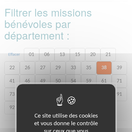
Filtrer les missions
bénévoles par
département :
01
06
13
15
20
21
Effacer
22
26
27
29
33
35
38
39
41
46
49
50
54
59
61
71
73
75
77
78
80
88
89
91
92
93
988
Ce site utilise des cookies
et vous donne le contrôle
sur ceux que vous