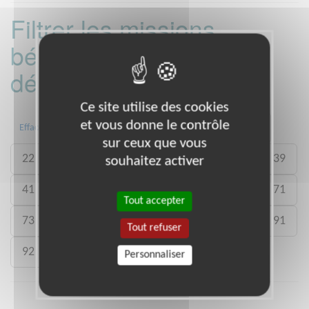
Filtrer les missions
bénévoles par
département :
Ce site utilise des cookies
et vous donne le contrôle
01
06
13
15
20
21
Effacer
sur ceux que vous
22
26
27
29
33
35
38
39
souhaitez activer
41
46
49
50
54
59
61
71
Tout accepter
73
75
77
78
80
88
89
91
Tout refuser
92
93
988
Personnaliser