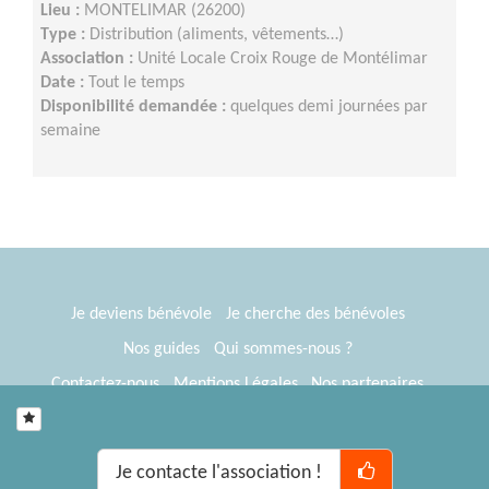
Lieu :
MONTELIMAR (26200)
Type :
Distribution (aliments, vêtements…)
Association :
Unité Locale Croix Rouge de Montélimar
Date :
Tout le temps
Disponibilité demandée :
quelques demi journées par
semaine
Je deviens bénévole
Je cherche des bénévoles
Nos guides
Qui sommes-nous ?
Contactez-nous
Mentions Légales
Nos partenaires
Espace presse
® Tous Bénévoles 2012-2026
Webkast
Je contacte l'association !