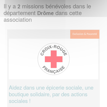
Il y a
missions bénévoles dans le
2
département
dans cette
Drôme
association
Exclusion & Pauvreté
Aidez dans une épicerie sociale, une
boutique solidaire, par des actions
sociales !