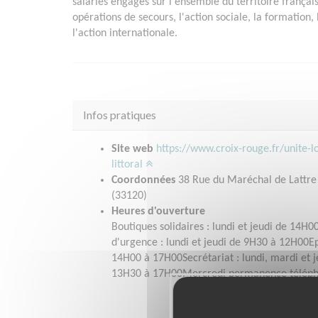
salariés engagés sur l'ensemble du territoire français
opérations de secours, l'action sociale, la formation, 
l'action internationale.
Infos pratiques
Site web
https://www.croix-rouge.fr/unite-l
littoral
Coordonnées
38 Rue du Maréchal de Lattr
(33120)
Heures d'ouverture
Boutiques solidaires : lundi et jeudi de 14H0
d'urgence : lundi et jeudi de 9H30 à 12H00Ep
14H00 à 17H00Secrétariat : lundi, mardi et 
13H30 à 17H00Mercredi permanence télép