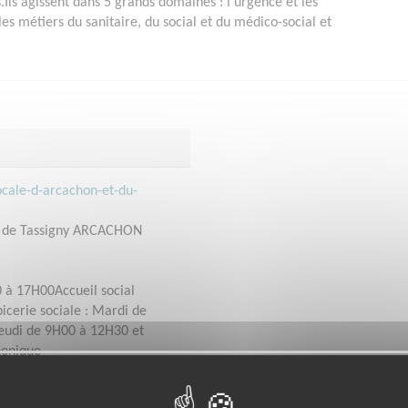
.Ils agissent dans 5 grands domaines : l'urgence et les
les métiers du sanitaire, du social et du médico-social et
ocale-d-arcachon-et-du-
e de Tassigny ARCACHON
0 à 17H00Accueil social
icerie sociale : Mardi de
jeudi de 9H00 à 12H30 et
honique