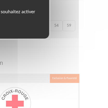
 souhaitez activer
41
46
49
50
54
59
on
Exclusion & Pauvreté