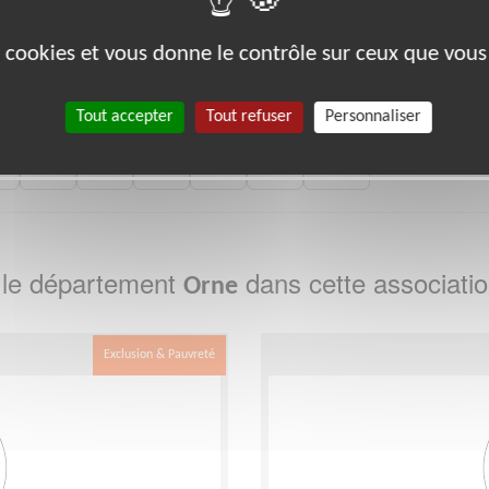
bénévoles par département :
es cookies et vous donne le contrôle sur ceux que vous
21
22
26
27
29
33
35
38
39
Tout accepter
Tout refuser
Personnaliser
0
88
89
91
92
93
988
 le département
dans cette associati
Orne
Exclusion & Pauvreté