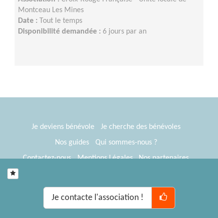
Montceau Les Mines
Date :
Tout le temps
Disponibilité demandée :
6 jours par an
Je deviens bénévole
Je cherche des bénévoles
Nos guides
Qui sommes-nous ?
Contactez-nous
Mentions Légales
Nos partenaires
Espace presse
® Tous Bénévoles 2012-2026
Webkast
Je contacte l'association !