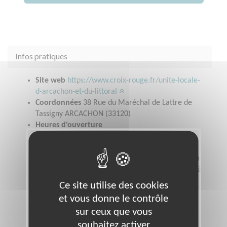
Infos pratiques
Site web
https://www.croix-rouge.fr/unite-locale-
d-arcachon-et-du-littoral
Coordonnées
38 Rue du Maréchal de Lattre de
Tassigny ARCACHON (33120)
Heures d'ouverture
Boutiques solidaires : lundi et jeudi de 14H00 à
17H00Accueil social d'urgence : lundi et jeudi de
9H30 à 12H00Epicerie sociale : Mardi de 14H00 à
17H00Secrétariat : lundi, mardi et jeudi de 9H00 à
12H30 et 13H30 à 17H00Mercredi permanence
Ce site utilise des cookies
téléphonique
et vous donne le contrôle
sur ceux que vous
souhaitez activer