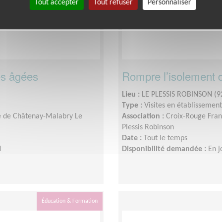
Tout accepter
Tout refuser
Personnaliser
es âgées
Rompre l’isolement 
Lieu :
LE PLESSIS ROBINSON (9
Type :
Visites en établissement
le de Châtenay-Malabry Le
Association :
Croix-Rouge Fran
Plessis Robinson
Date :
Tout le temps
d
Disponibilité demandée :
En j
Éducation & Formation