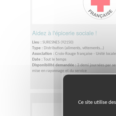
Aidez à l'épicerie sociale !
Lieu :
SURESNES (92150)
Type :
Distribution (aliments, vêtements…)
Association :
Croix-Rouge française - Unité local
Date :
Tout le temps
Disponibilité demandée :
3 demi journées par se
mise en rayonnage et du service
Ce site utilise d