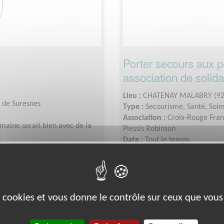
Porter secours aux p
association de solida
Lieu :
CHATENAY MALABRY (92
e de Suresnes
Type :
Secourisme, Santé, Soin
Association :
Croix-Rouge Fran
maine serait bien avec de la
Plessis Robinson
Date :
Tout le temps
Disponibilité demandée :
en s
Exclusion & Pauvreté
es cookies et vous donne le contrôle sur ceux que vous