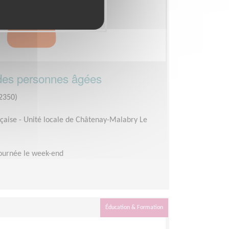
des personnes âgées
2350)
çaise - Unité locale de Châtenay-Malabry Le
ournée le week-end
Éducation & Formation