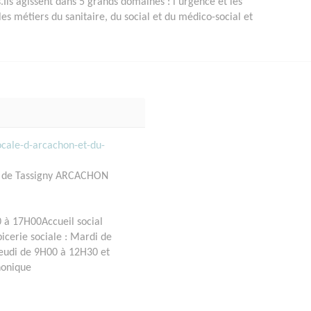
.Ils agissent dans 5 grands domaines : l'urgence et les
les métiers du sanitaire, du social et du médico-social et
ocale-d-arcachon-et-du-
e de Tassigny ARCACHON
0 à 17H00Accueil social
icerie sociale : Mardi de
jeudi de 9H00 à 12H30 et
honique