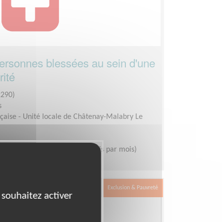
ersonnes blessées au sein d'une
rité
290)
s
çaise - Unité locale de Châtenay-Malabry Le
oirée ou le week end (1 ou 2 fois par mois)
Exclusion & Pauvreté
 souhaitez activer