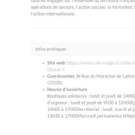
salariés engagés sur l'ensemble du territoire français
opérations de secours, l'action sociale, la formation, 
l'action internationale.
Infos pratiques
Site web
https://www.croix-rouge.fr/unite-l
littoral
Coordonnées
38 Rue du Maréchal de Lattr
(33120)
Heures d'ouverture
Boutiques solidaires : lundi et jeudi de 14H0
d'urgence : lundi et jeudi de 9H30 à 12H00Ep
14H00 à 17H00Secrétariat : lundi, mardi et 
13H30 à 17H00Mercredi permanence télép