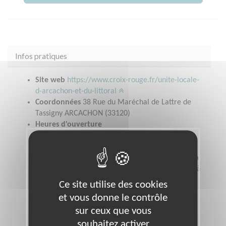
Infos pratiques
Site web
https://www.croix-rouge.fr/unite-locale-
d-arcachon-et-du-littoral
Coordonnées
38 Rue du Maréchal de Lattre de
Tassigny ARCACHON (33120)
Heures d'ouverture
Boutiques solidaires : lundi et jeudi de 14H00 à
17H00Accueil social d'urgence : lundi et jeudi de
9H30 à 12H00Epicerie sociale : Mardi de 14H00 à
17H00Secrétariat : lundi, mardi et jeudi de 9H00 à
12H30 et 13H30 à 17H00Mercredi permanence
Ce site utilise des cookies
téléphonique
et vous donne le contrôle
sur ceux que vous
souhaitez activer