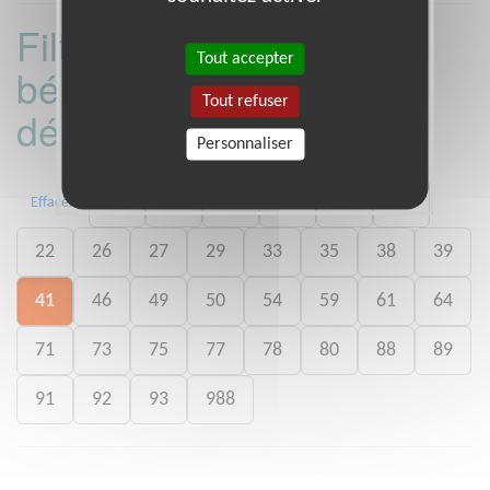
Filtrer les missions
Tout accepter
bénévoles par
Tout refuser
département :
Personnaliser
01
06
13
15
20
21
Effacer
22
26
27
29
33
35
38
39
41
46
49
50
54
59
61
64
71
73
75
77
78
80
88
89
91
92
93
988