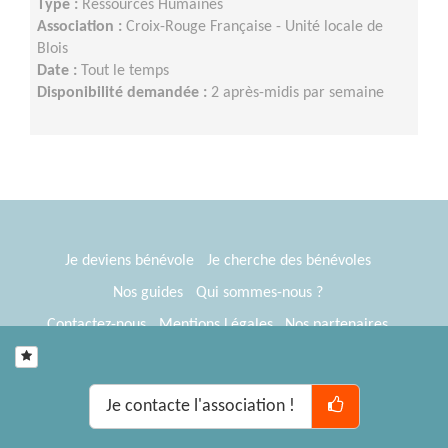
Type :
Ressources Humaines
Association :
Croix-Rouge Française - Unité locale de
Blois
Date :
Tout le temps
Disponibilité demandée :
2 après-midis par semaine
Je deviens bénévole
Je cherche des bénévoles
Nos guides
Qui sommes-nous ?
Contactez-nous
Mentions Légales
Nos partenaires
Espace presse
® Tous Bénévoles 2012-2026
Webkast
Je contacte l'association !