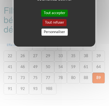
Filtrer les missions
Tout accepter
bénévoles par
Tout refuser
département :
Personnaliser
01
06
13
15
20
21
Effacer
22
26
27
29
33
35
38
39
41
46
49
50
54
59
61
64
71
73
75
77
78
80
88
89
91
92
93
988