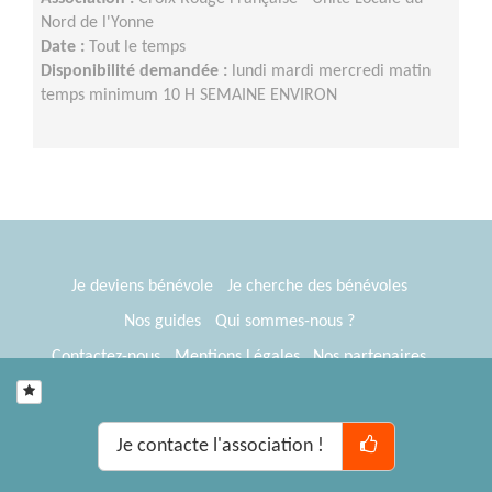
Nord de l'Yonne
Date :
Tout le temps
Disponibilité demandée :
lundi mardi mercredi matin
temps minimum 10 H SEMAINE ENVIRON
Je deviens bénévole
Je cherche des bénévoles
Nos guides
Qui sommes-nous ?
Contactez-nous
Mentions Légales
Nos partenaires
Espace presse
® Tous Bénévoles 2012-2026
Webkast
Je contacte l'association !