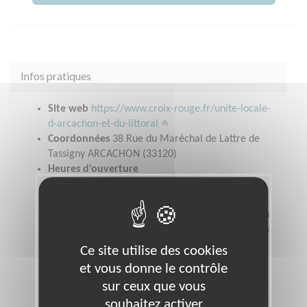
Infos pratiques
Site web
https://www.croix-rouge.fr/unite-locale-
d-arcachon-et-du-littoral
Coordonnées
38 Rue du Maréchal de Lattre de
Tassigny ARCACHON (33120)
Heures d'ouverture
Boutiques solidaires : lundi et jeudi de 14H00 à
17H00Accueil social d'urgence : lundi et jeudi de
9H30 à 12H00Epicerie sociale : Mardi de 14H00 à
17H00Secrétariat : lundi, mardi et jeudi de 9H00 à
12H30 et 13H30 à 17H00Mercredi permanence
Ce site utilise des cookies
téléphonique
et vous donne le contrôle
sur ceux que vous
souhaitez activer