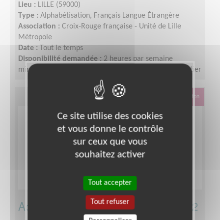
Lieu :
LILLE (59000)
Type :
Alphabétisation, Français Langue Étrangère
Association :
Croix-Rouge française - Unité de Lille
Métropole
Date :
Tout le temps
Disponibilité demandée :
2 heures par semaine
minimum (la journée en semaine) sur un semestre entier
Éducation & Formation
Ce site utilise des cookies
et vous donne le contrôle
sur ceux que vous
souhaitez activer
Tout accepter
Tout refuser
Accompagnement scolaire CP à CM2