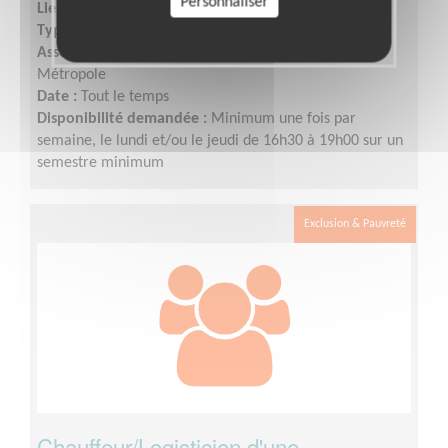
Personnaliser
Lieu :
LILLE (59000)
Type :
Accompagnement scolaire
Association :
Croix-Rouge française - Unité de Lille
Métropole
Date :
Tout le temps
Disponibilité demandée :
Minimum une fois par
semaine, le lundi et/ou le jeudi de 16h30 à 19h00 sur un
semestre minimum
Exclusion & Pauvreté
Chauffeur/Logisticien d'une