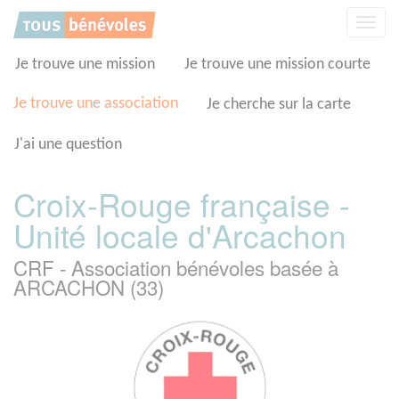
Panneau de gestion des cookies
Affic
la
navig
Je trouve une mission
Je trouve une mission courte
Je trouve une association
Je cherche sur la carte
J'ai une question
Croix-Rouge française -
Unité locale d'Arcachon
CRF - Association bénévoles basée à
ARCACHON (33)