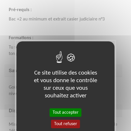
Pré-requis :
Bac +2 au minimum et extrait casier judiciaire n°3
Formations :
Tu seras amené·e à suivre plusieurs formations lors de
ton parcours d'intégration
Savoir être & compétences
Ce site utilise des cookies
et vous donne le contrôle
sur ceux que vous
Goût pour la pédagogie, bienveillance et avoir un bon
niveau de français écrit et oral
souhaitez activer
Disponibilité demandée
Tout accepter
Tout refuser
Minimum une fois par semaine, le lundi et/ou le jeudi de
16h30 à 19h00 sur un semestre minimum