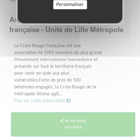
Personnaliser
Association : Croix-Rouge
française - Unité de Lille Métropole
La Croix-Rouge française est une
association loi 1901 membre du plus grand
Mouvement international humanitaire et
présente sur tout le territoire français
pour venir en aide aux plus
vulnérables.Forte de près de 500
bénévoles engagés, la Croix-Rouge de la
métropole lilloise agit...
Plus sur cette association
Je me porte
volontaire