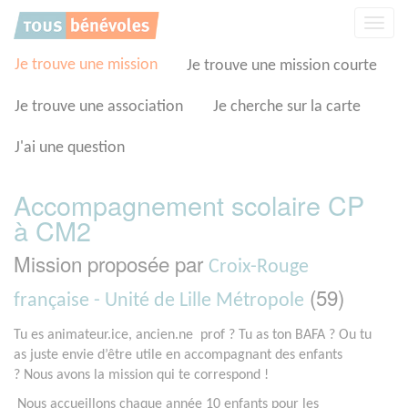
Panneau de gestion des cookies
Affic
la
navig
Je trouve une mission
Je trouve une mission courte
Je trouve une association
Je cherche sur la carte
J'ai une question
Accompagnement scolaire CP
à CM2
Mission proposée par
Croix-Rouge
(59)
française - Unité de Lille Métropole
Tu es animateur.ice, ancien.ne prof ? Tu as ton BAFA ? Ou tu
as juste envie d’être utile en accompagnant des enfants
?
Nous avons la mission qui te correspond !
Nous accueillons chaque année 10 enfants pour les