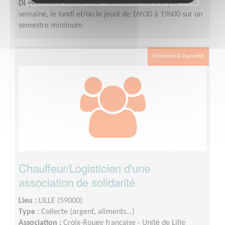
Disponibilité demandée :
Minimum une fois par
semaine, le lundi et/ou le jeudi de 16h30 à 19h00 sur un
semestre minimum
Exclusion & Pauvreté
Chauffeur/Logisticien d'une
association de solidarité
Lieu :
LILLE (59000)
Type :
Collecte (argent, aliments...)
Association :
Croix-Rouge française - Unité de Lille