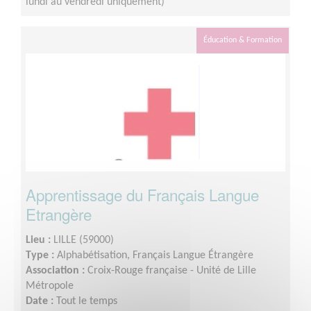
lundi au vendredi uniquement)
Éducation & Formation
Apprentissage du Français Langue
Etrangère
Lieu :
LILLE (59000)
Type :
Alphabétisation, Français Langue Étrangère
Association :
Croix-Rouge française - Unité de Lille
Métropole
Date :
Tout le temps