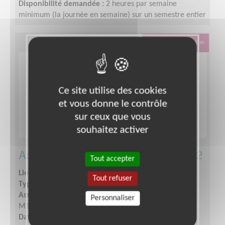
Disponibilité demandée :
2 heures par semaine
minimum (la journée en semaine) sur un semestre entier
Éducation & Formation
Ce site utilise des cookies
et vous donne le contrôle
sur ceux que vous
souhaitez activer
Accompagnement scolaire CP à CM2
Tout accepter
Lieu :
LILLE (59000)
Tout refuser
Type :
Accompagnement scolaire
Association :
Croix-Rouge française - Unité de Lille
Personnaliser
Métropole
Date :
Tout le temps