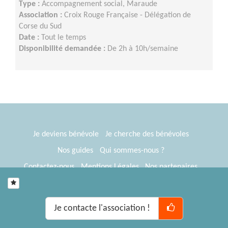
Type :
Accompagnement social, Maraude
Association :
Croix Rouge Française - Délégation de
Corse du Sud
Date :
Tout le temps
Disponibilité demandée :
De 2h à 10h/semaine
Je deviens bénévole
Je cherche des bénévoles
Nos guides
Qui sommes-nous ?
Contactez-nous
Mentions Légales
Nos partenaires
Espace presse
® Tous Bénévoles 2012-2026
Webkast
Je contacte l'association !