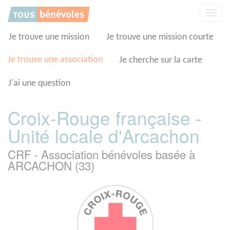
Panneau de gestion des cookies
Affic
la
navig
Je trouve une mission
Je trouve une mission courte
Je trouve une association
Je cherche sur la carte
J'ai une question
Croix-Rouge française -
Unité locale d'Arcachon
CRF - Association bénévoles basée à
ARCACHON (33)