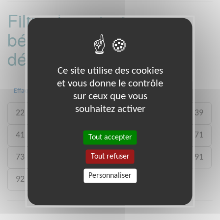
Filtrer les missions
bénévoles par
département :
Ce site utilise des cookies
et vous donne le contrôle
01
06
13
15
20
21
Effacer
sur ceux que vous
souhaitez activer
22
26
27
29
33
35
38
39
41
46
49
50
54
59
61
71
Tout accepter
Tout refuser
73
75
77
78
80
88
89
91
Personnaliser
92
93
988