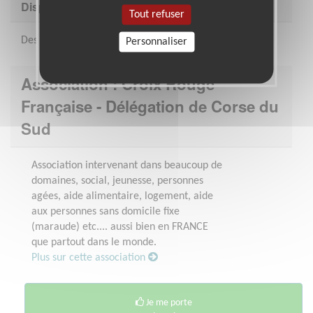
Disponibilité demandée
Tout refuser
Des 4h/semaine / organisation flexible
Personnaliser
Association : Croix Rouge
Française - Délégation de Corse du
Sud
Association intervenant dans beaucoup de
domaines, social, jeunesse, personnes
agées, aide alimentaire, logement, aide
aux personnes sans domicile fixe
(maraude) etc.... aussi bien en FRANCE
que partout dans le monde.
Plus sur cette association
Je me porte