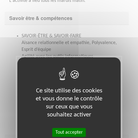
L'activité a lieu tous les mardis matin.
Savoir être & compétences
SAVOIR-ÊTRE & SAVOIR-FAIRE
Aisance relationnelle et empathie, Polyvalence,
Esprit d’équipe
Agilité avec les outils informatiques
DISPONIBILITÉ
Organisation flexible
FORMATION
Sur place, vous serez accueilli.e et accompagné.e
Ce site utilise des cookies
dès votre arrivée. Vous serez également amené.e
et vous donne le contrôle
à suivre plusieurs formations lors de votre
sur ceux que vous
parcours d'intégration et pourrez monter en
souhaitez activer
compétence grâce à des formations
complémentaires
Tout accepter