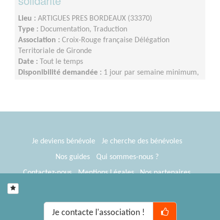
solidarité
Lieu :
ARTIGUES PRES BORDEAUX (33370)
Type :
Documentation, Traduction
Association :
Croix-Rouge française Délégation
Territoriale de Gironde
Date :
Tout le temps
Disponibilité demandée :
1 jour par semaine minimum,
principalement les mardis
Je deviens bénévole
Je cherche des bénévoles
Nos guides
Qui sommes-nous ?
Contactez-nous
Mentions Légales
Nos partenaires
Espace presse
® Tous Bénévoles 2012-2026
Webkast
Je contacte l'association !