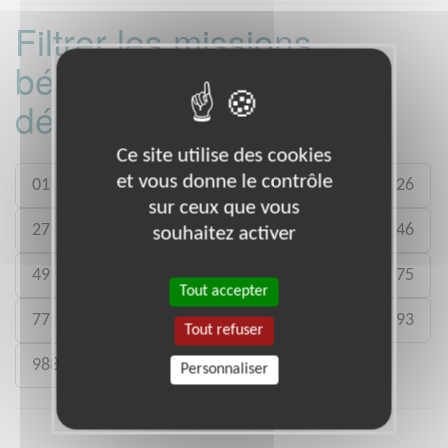
Filtrer les missions
bénévoles par
département :
Ce site utilise des cookies
et vous donne le contrôle
01
06
13
15
20
21
22
26
sur ceux que vous
27
29
33
35
38
39
41
46
souhaitez activer
49
50
54
59
61
71
73
75
Tout accepter
77
78
80
88
89
91
92
93
Tout refuser
988
Personnaliser