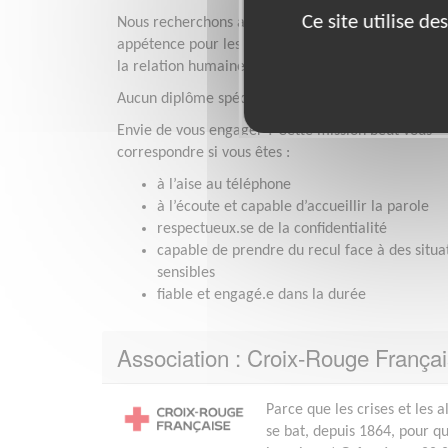
Ce site utilise d
Nous recherchons avant tout des personnes qui on
appétence pour les missions d'intérêt social
,
motiv
la relation humaine et l’écoute.
Aucun diplôme spécifique n’est requis.
Envie de vous engager ? Cette mission peut vous
correspondre si vous êtes :
à l’aise au téléphone
à l’écoute et capable d’accueillir la parole
respectueux.se de la confidentialité
capable de prendre du recul face à des situa
sensibles
fiable et engagé.e dans la durée
Association : Croix-Rouge Françai
Parce que les crises et les 
se bat, depuis 1864, pour qu