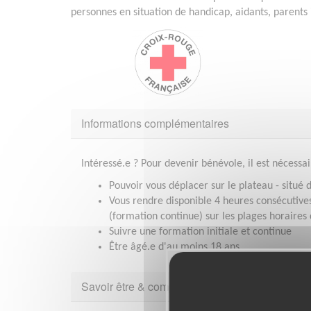
personnes en situation de handicap, aidants, parents 
Informations complémentaires
Intéressé.e ? Pour devenir bénévole, il est nécessa
Pouvoir vous déplacer sur le plateau - situé 
Vous rendre disponible 4 heures consécutive
(formation continue) sur les plages horaires
Suivre une formation initiale et continue
Être âgé.e d'au moins 18 ans
Savoir être & compétences