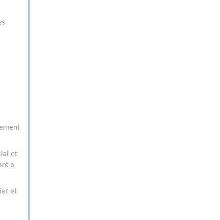
es
alement
ial et
ant à
ier et