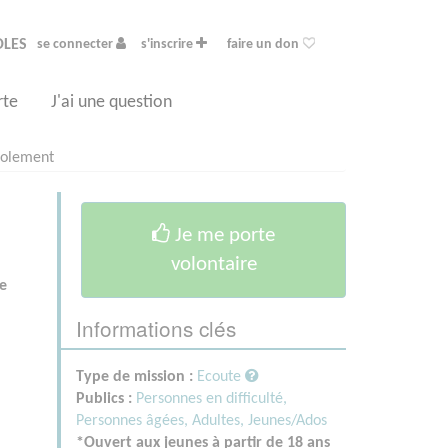
OLES
se connecter
s'inscrire
faire un don
rte
J'ai une question
Isolement
Je me porte
volontaire
ne
Informations clés
Type de mission :
Ecoute
Publics :
Personnes en difficulté,
Personnes âgées,
Adultes,
Jeunes/Ados
*Ouvert aux jeunes à partir de 18 ans