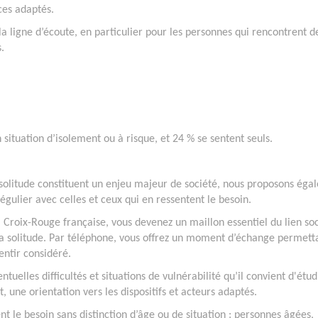
ices adaptés.
a ligne d’écoute, en particulier pour les personnes qui rencontrent d
.
n situation d’isolement ou à risque, et 24 % se sentent seuls.
 solitude constituent un enjeu majeur de société, nous proposons ég
régulier avec celles et ceux qui en ressentent le besoin.
a Croix-Rouge française, vous devenez un maillon essentiel du lien soc
 la solitude. Par téléphone, vous offrez un moment d’échange permett
entir considéré.
uelles difficultés et situations de vulnérabilité qu’il convient d'étud
 une orientation vers les dispositifs et acteurs adaptés.
t le besoin sans distinction d’âge ou de situation : personnes âgées,