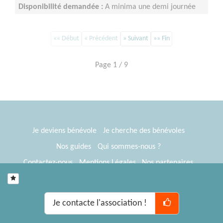
Disponibilité demandée :
A minima une demi journée
par semaine sur minimum un an d’engagement (du lundi
au vendredi)
«« Début
« Précédent
» Suivant
»» Fin
Page 1 / 9
Je deviens bénévole
Je cherche des bénévoles
Nos guides
Qui sommes-nous ?
Contactez-nous
Mentions Légales
Nos partenaires
Espace presse
® Tous Bénévoles 2012-2026
Webkast
Je contacte l'association !