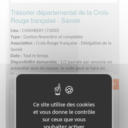
Trésorier départemental de la Croix-
Rouge française - Savoie
Lieu :
CHAMBERY (73000)
Type :
Gestion financière et comptable
Association :
Croix-Rouge française - Délégation de la
Savoie
Date :
Tout le temps
Disponibilité demandée :
1/2 journée par semaine en
présentiel dans les locaux, le reste peut se faire en
télébénévolat.
Exclusion & Pauvreté
Ce site utilise des cookies
et vous donne le contrôle
sur ceux que vous
souhaitez activer