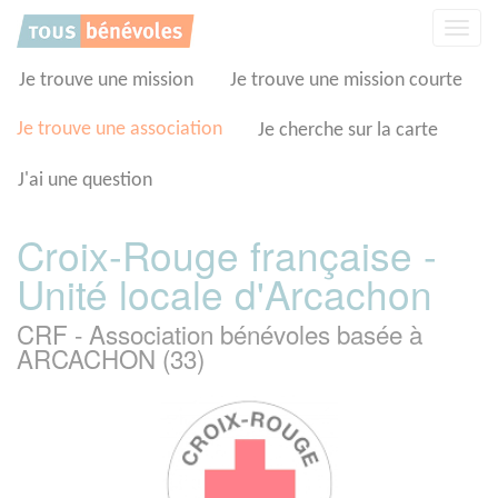
Panneau de gestion des cookies
Affic
la
navig
Je trouve une mission
Je trouve une mission courte
Je trouve une association
Je cherche sur la carte
J'ai une question
Croix-Rouge française -
Unité locale d'Arcachon
CRF - Association bénévoles basée à
ARCACHON (33)