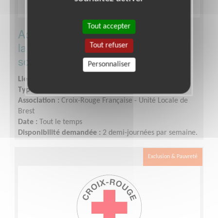
Tout accepter
Accueil/ Orientation dans le cadre de
la future ouverture d'une épicerie
Tout refuser
solidaire
Personnaliser
Lieu :
BREST (29200)
Type :
Accueil, Information
Association :
Croix-Rouge Française - Unité Locale de
Brest
Date :
Tout le temps
Disponibilité demandée :
2 demi-journées par semaine.
Exclusion & Pauvreté