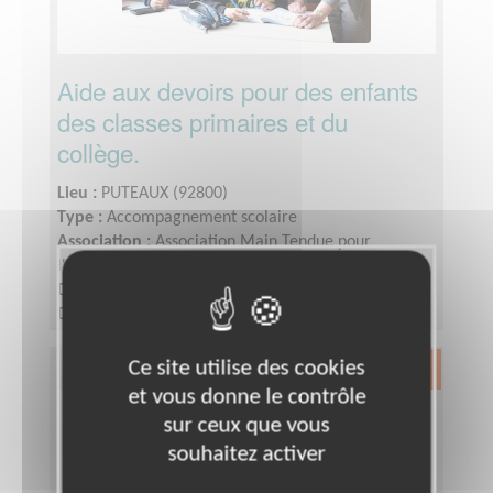
Aide aux devoirs pour des enfants
des classes primaires et du
collège.
Lieu :
PUTEAUX (92800)
Type :
Accompagnement scolaire
Association :
Association Main Tendue pour
l'Intégration à Puteaux
Date :
Tout le temps
Disponibilité demandée :
1 à 2 fois par semaine
(1heure ou 1heure30 selon le niveau)
Ce site utilise des cookies
Exclusion & Pauvreté
et vous donne le contrôle
sur ceux que vous
souhaitez activer