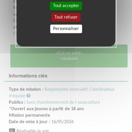
Rouge et du Croissant Rouge, la Croix-
Tout accepter
Rouge Française s'emploie à prévenir et à
apaiser toutes les souffrances humaines.
Tout refuser
Elle a vocation à participer à tous les
efforts de...
Personnaliser
Plus sur cette association
Je me porte
volontaire
Informations clés
Type de mission :
Responsable associatif, Coordinateur
d'équipe
Publics :
Sans (fonctionnement de l'association)
*Ouvert aux jeunes à partir de 18 ans
Mission permanente
Date de mise à jour :
16/05/2026
Réalisable le soir