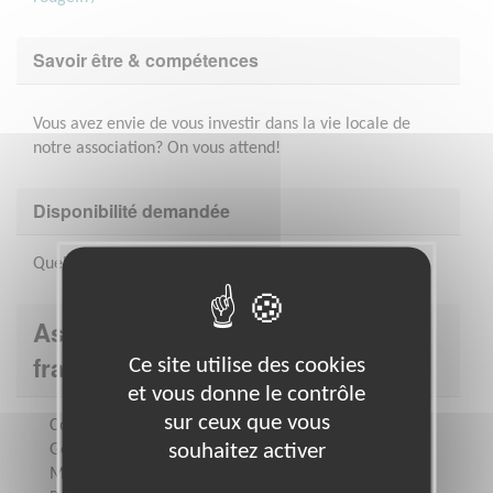
Savoir être & compétences
Vous avez envie de vous investir dans la vie locale de
notre association? On vous attend!
Disponibilité demandée
Quelques heures par semaine
Association : Croix-Rouge
française - Délégation de la Savoie
Ce site utilise des cookies
et vous donne le contrôle
sur ceux que vous
Constituée sur la base des Conventions de
souhaitez activer
Genève, soumise aux statuts du
Mouvement International de la Croix