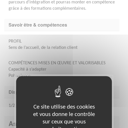
parcours d'intégration et pourras monter en compétence
grâce à des formations complémentaires.
Savoir être & compétences
PROFIL
Sens de l’accueil, de la relation client
COMPÉTENCES MISES EN ŒUVRE ET VALORISABLES
Capacité à s’adapter
Polyvalence
Disponibilité demandée
1/2 journée par semaine par exemple
Ce site utilise des cookies
et vous donne le contrôle
Association : Croix-Rouge
sur ceux que vous