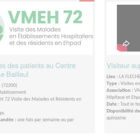
ès des patients au Centre
Visiteur a
e Bailleul
Lieu :
LA FLECHE
Type :
Visites e
 (72200)
Association :
VM
établissement
Hôpitaux et Ehp
 72 Visite des Malades et Résidents en
Date :
Tout le t
Disponibilité 
ps
quinzaine
mandée :
une fois par semaine ou par