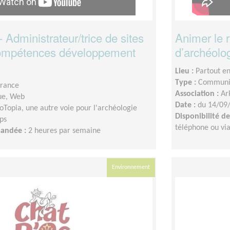
Administrateur/trice de sites
Animer le 
ompétences développement
d’archéolo
Lieu :
Partout e
Type :
Communic
France
Association :
Ar
ue, Web
Date :
du 14/09
oTopia, une autre voie pour l'archéologie
Disponibilité 
ps
téléphone ou vi
mandée :
2 heures par semaine
Environnement