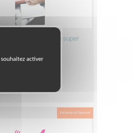
 web et print pour une super
ine
 souhaitez activer
ation, Traduction
nd Yourself
emps
demandée :
3-4h par semaine
Exclusion & Pauvreté