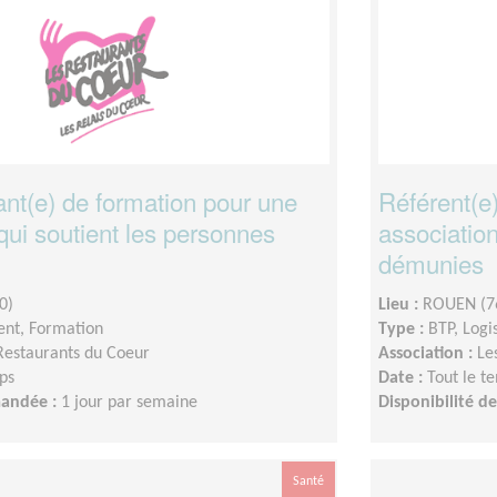
nt(e) de formation pour une
Référent(e)
qui soutient les personnes
association
démunies
0)
Lieu :
ROUEN (7
nt, Formation
Type :
BTP, Logi
Restaurants du Coeur
Association :
Le
ps
Date :
Tout le t
mandée :
1 jour par semaine
Disponibilité 
Santé