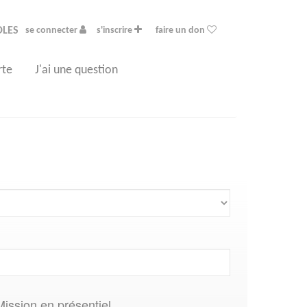
OLES
se connecter
s'inscrire
faire un don
rte
J'ai une question
Mission en présentiel