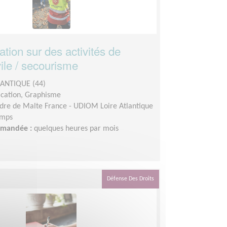
ion sur des activités de
vile / secourisme
LANTIQUE (44)
ation, Graphisme
dre de Malte France - UDIOM Loire Atlantique
emps
demandée :
quelques heures par mois
Défense Des Droits