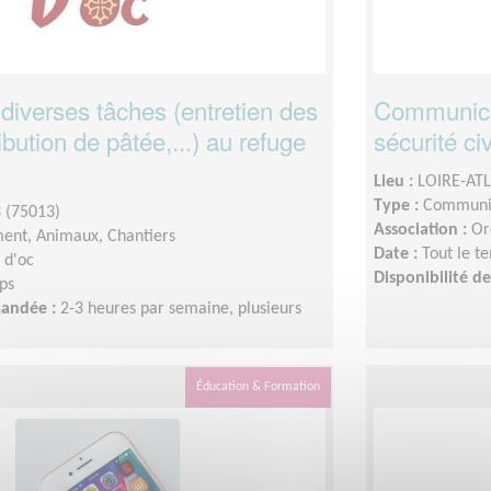
 diverses tâches (entretien des
Communicat
ibution de pâtée,...) au refuge
sécurité ci
Lieu :
LOIRE-AT
Type :
Communic
 (75013)
Association :
Or
ent, Animaux, Chantiers
Date :
Tout le t
 d'oc
Disponibilité 
ps
mandée :
2-3 heures par semaine, plusieurs
Éducation & Formation