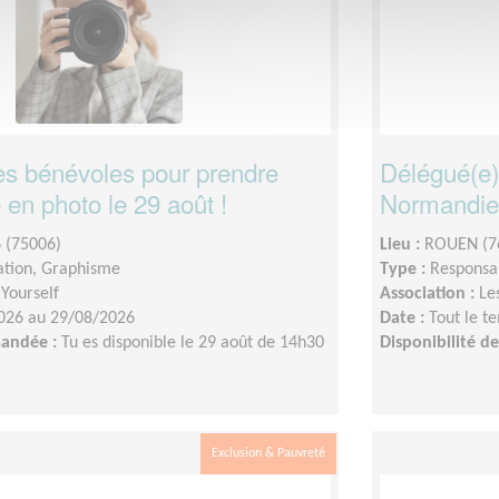
s bénévoles pour prendre
Délégué(e)
 en photo le 29 août !
Normandie 
 (75006)
Lieu :
ROUEN (7
tion, Graphisme
Type :
Responsab
 Yourself
Association :
Le
026 au 29/08/2026
Date :
Tout le t
mandée :
Tu es disponible le 29 août de 14h30
Disponibilité 
Exclusion & Pauvreté