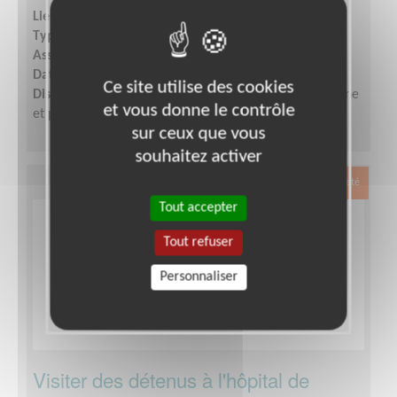
Lieu :
ARIEGE (09)
Type :
Visite à domicile
Association :
Petits Frères des Pauvres d'Occitanie
Date :
Tout le temps
Ce site utilise des cookies
Disponibilité demandée :
Quelques heures par semaine
et vous donne le contrôle
et participation aux réunions d'équipe.
sur ceux que vous
souhaitez activer
Exclusion & Pauvreté
Tout accepter
Tout refuser
Personnaliser
Visiter des détenus à l'hôpital de