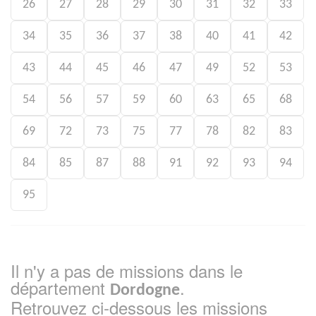
26
27
28
29
30
31
32
33
34
35
36
37
38
40
41
42
43
44
45
46
47
49
52
53
54
56
57
59
60
63
65
68
69
72
73
75
77
78
82
83
84
85
87
88
91
92
93
94
95
Il n'y a pas de missions dans le
département
.
Dordogne
Retrouvez ci-dessous les missions