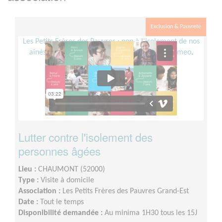
Exclusion & Pauvreté
Les Petits Frères des Pauvres : non à l'isolement de nos
aînés
from
Les Petits Frères des Pauvres
on
Vimeo
.
Lutter contre l'isolement des
personnes âgées
Lieu :
CHAUMONT (52000)
Type :
Visite à domicile
Association :
Les Petits Frères des Pauvres Grand-Est
Date :
Tout le temps
Disponibilité demandée :
Au minima 1H30 tous les 15J