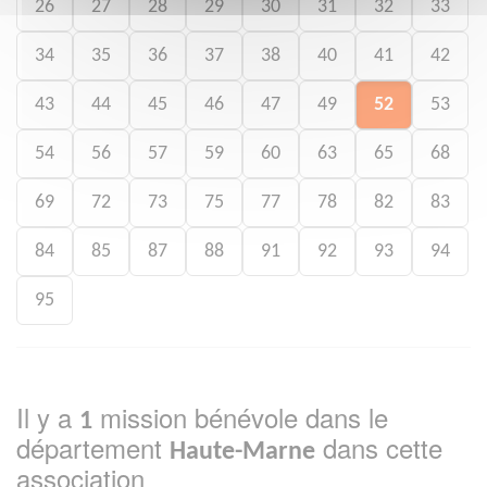
26
27
28
29
30
31
32
33
34
35
36
37
38
40
41
42
43
44
45
46
47
49
52
53
54
56
57
59
60
63
65
68
69
72
73
75
77
78
82
83
84
85
87
88
91
92
93
94
95
Il y a
mission bénévole dans le
1
département
dans cette
Haute-Marne
association