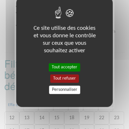
Site web
www.petitsfreresdespauvres.fr
Coordonnées
14 rue César Franck NANTES
(44000)
Heures d'ouverture
Ce site utilise des cookies
lundi au vendredi de 9h30 à 12h30 et de 14h à 17h
et vous donne le contrôle
sur ceux que vous
souhaitez activer
Filtrer les missions
Tout accepter
bénévoles par
Tout refuser
département :
Personnaliser
02
03
06
07
09
11
Effacer
12
13
14
15
18
19
22
23