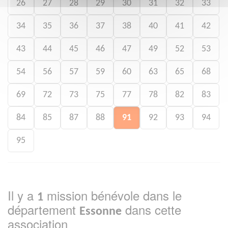
26
27
28
29
30
31
32
33
34
35
36
37
38
40
41
42
43
44
45
46
47
49
52
53
54
56
57
59
60
63
65
68
69
72
73
75
77
78
82
83
84
85
87
88
91
92
93
94
95
Il y a
mission bénévole dans le
1
département
dans cette
Essonne
association