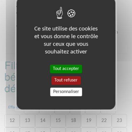
Site web
www.petitsfreresdespauvres.fr
Coordonnées
14 rue César Franck NANTES
(44000)
Heures d'ouverture
Ce site utilise des cookies
lundi au vendredi de 9h30 à 12h30 et de 14h à 17h
et vous donne le contrôle
sur ceux que vous
souhaitez activer
Filtrer les missions
Tout accepter
bénévoles par
Tout refuser
département :
Personnaliser
02
03
06
07
09
11
Effacer
12
13
14
15
18
19
22
23