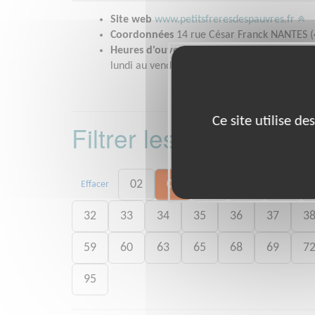
Site web
www.petitsfreresdespauvres.fr
Coordonnées
14 rue César Franck NANTES (
Heures d'ouverture
lundi au vendredi de 9h30 à 12h30 et de 14h
Ce site utilise d
Filtrer les missions 
02
03
06
07
09
Effacer
32
33
34
35
36
37
3
59
60
63
65
68
69
7
95