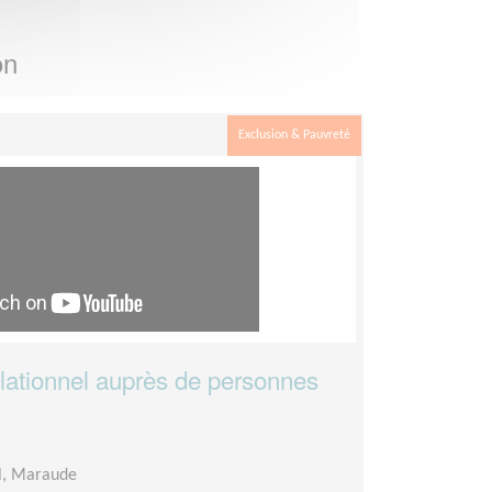
on
Exclusion & Pauvreté
ationnel auprès de personnes
l, Maraude