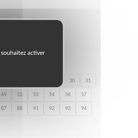
 souhaitez activer
26
27
28
29
30
31
49
52
53
54
56
57
87
88
91
92
93
94