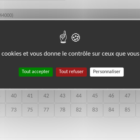
44000)
 à 17h
es cookies et vous donne le contrôle sur ceux que vous
bénévoles par département :
Tout accepter
Tout refuser
Personnaliser
11
12
13
14
15
18
19
22
23
8
40
41
42
43
44
45
46
47
2
73
75
77
78
82
83
84
85