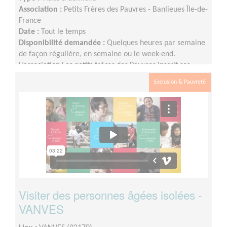
Association :
Petits Frères des Pauvres - Banlieues Île-de-
France
Date :
Tout le temps
Disponibilité demandée :
Quelques heures par semaine
de façon régulière, en semaine ou le week-end.
L’association Les petits frères des Pauvres inscrit ses
actions dans le temps, pour permettre d’instaurer un
Exclusion & Pauvreté
véritable lien entre la personne accompagnée et le
bénévole.
Visiter des personnes âgées isolées -
VANVES