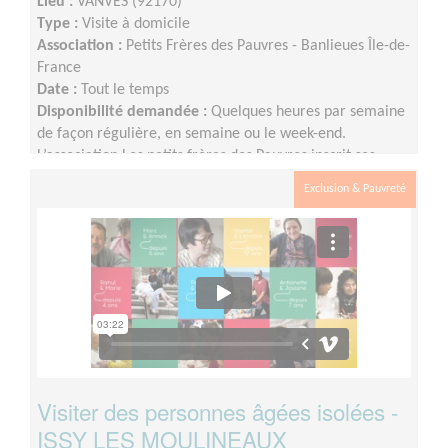
Lieu :
VANVES (92170)
Type :
Visite à domicile
Association :
Petits Frères des Pauvres - Banlieues Île-de-
France
Date :
Tout le temps
Disponibilité demandée :
Quelques heures par semaine
de façon régulière, en semaine ou le week-end.
L’association Les petits frères des Pauvres inscrit ses
actions dans le temps, pour permettre d’instaurer un
Exclusion & Pauvreté
véritable lien entre la personne accompagnée et le
bénévole.
Visiter des personnes âgées isolées -
ISSY LES MOULINEAUX