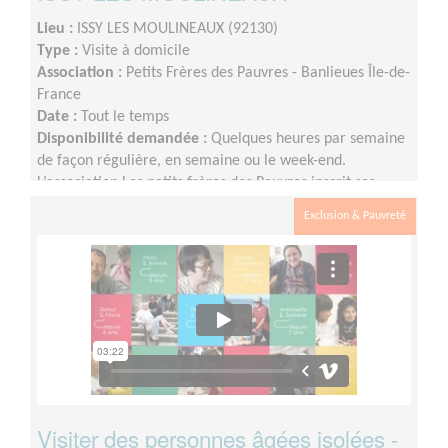
Lieu :
ISSY LES MOULINEAUX (92130)
Type :
Visite à domicile
Association :
Petits Frères des Pauvres - Banlieues Île-de-
France
Date :
Tout le temps
Disponibilité demandée :
Quelques heures par semaine
de façon régulière, en semaine ou le week-end.
L’association Les petits frères des Pauvres inscrit ses
actions dans le temps, pour permettre d’instaurer un
Exclusion & Pauvreté
véritable lien entre la personne accompagnée et le
bénévole.
Visiter des personnes âgées isolées -