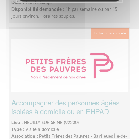
Date :
Tout le temps
Disponibilité demandée :
1h par semaine ou par 15
jours environ. Horaires souples.
Exclusion & Pauvreté
Accompagner des personnes âgées
isolées à domicile ou en EHPAD
Lieu :
NEUILLY SUR SEINE (92200)
Type :
Visite à domicile
Association :
Petits Frères des Pauvres - Banlieues Île-de-