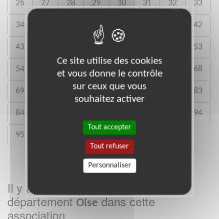
26
27
28
29
30
31
32
33
34
35
36
37
38
40
41
42
43
44
45
46
47
49
52
53
Ce site utilise des cookies
54
56
57
59
60
63
65
68
et vous donne le contrôle
sur ceux que vous
69
72
73
75
77
78
82
83
souhaitez activer
84
85
87
88
91
92
93
94
Tout accepter
95
Tout refuser
Personnaliser
Il y a
missions bénévoles dans le
3
département
dans cette
Oise
association