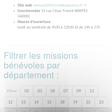
Site web
www.petitsfreresdespauvres.fr
Coordonnées
14 rue César Franck NANTES
(44000)
Heures d'ouverture
lundi au vendredi de 9h30 à 12h30 et de 14h à 17h
Filtrer les missions
bénévoles par
département :
02
03
06
07
09
11
Effacer
12
13
14
15
18
19
22
23