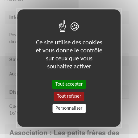
Informations complémentaires
Postuler via le site ou contacter Elise BERTIAUX
directement
Ce site utilise des cookies
et vous donne le contrôle
sur ceux que vous
Savoir être & compétences
souhaitez activer
Aucunes compétences particulières pour cette mission
Tout accepter
Disponibilité demandée
Tout refuser
Quelques heures par semaine ; une réunion d'équipe
Personnaliser
1x/mois
Association : Les petits frères des