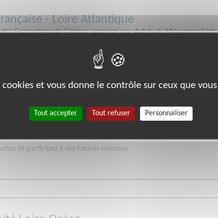
rançaise - Loire Atlantique
e des Conventions de Genève, soumise aux statuts du Mouvement Inter
se s'emploie...
ation et participez à ses futures missions.
es cookies et vous donne le contrôle sur ceux que vous
Tout accepter
Tout refuser
Personnaliser
ul Follereau - Région Ouest
rivé, reconnu d’utilité publique, la Fondation Raoul Follereau poursu
ation et participez à ses futures missions.