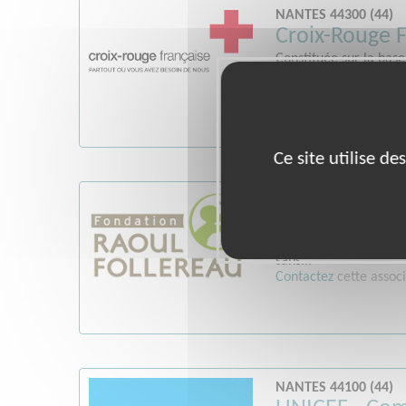
NANTES 44300 (44)
Croix-Rouge F
Constituée sur la bas
la Croix-Rouge Françai
Contactez
cette associ
Ce site utilise d
NANTES 44300 (44)
Fondation Rao
Organisme caritatif p
sans...
Contactez
cette associ
NANTES 44100 (44)