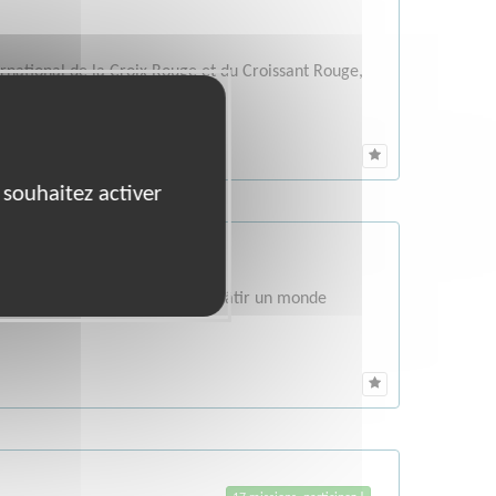
national de la Croix Rouge et du Croissant Rouge,
 souhaitez activer
it le combat de son fondateur:«Bâtir un monde