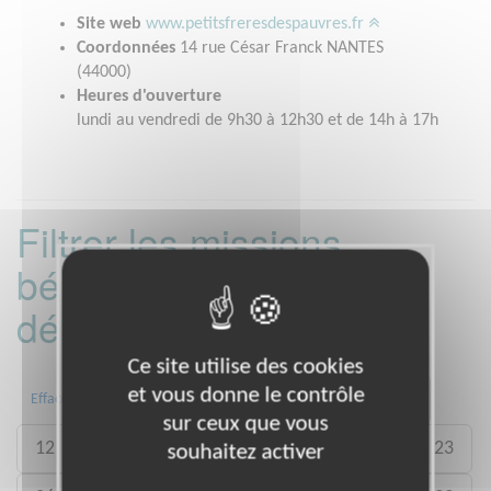
Site web
www.petitsfreresdespauvres.fr
Coordonnées
14 rue César Franck NANTES
(44000)
Heures d'ouverture
lundi au vendredi de 9h30 à 12h30 et de 14h à 17h
Filtrer les missions
bénévoles par
département :
Ce site utilise des cookies
et vous donne le contrôle
02
03
06
07
09
11
Effacer
sur ceux que vous
12
13
14
15
18
19
22
23
souhaitez activer