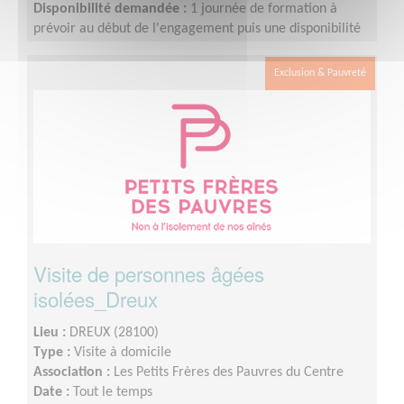
Disponibilité demandée :
1 journée de formation à
prévoir au début de l'engagement puis une disponibilité
d'environ 1 demi-journée par mois (sur les périodes
scolaires)
Exclusion & Pauvreté
Visite de personnes âgées
isolées_Dreux
Lieu :
DREUX (28100)
Type :
Visite à domicile
Association :
Les Petits Frères des Pauvres du Centre
Date :
Tout le temps