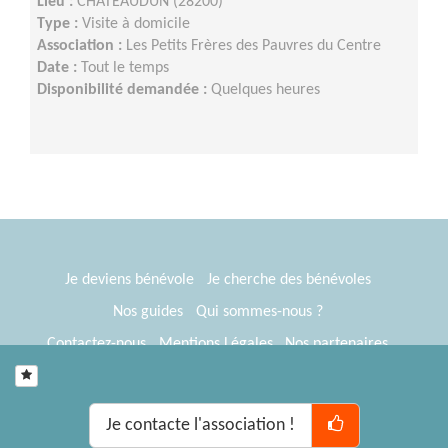
Lieu :
CHATEAUDUN (28200)
Type :
Visite à domicile
Association :
Les Petits Frères des Pauvres du Centre
Date :
Tout le temps
Disponibilité demandée :
Quelques heures
Je deviens bénévole
Je cherche des bénévoles
Nos guides
Qui sommes-nous ?
Contactez-nous
Mentions Légales
Nos partenaires
Espace presse
® Tous Bénévoles 2012-2026
Webkast
Je contacte l'association !