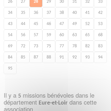
26
27
28
29
30
31
32
33
34
35
36
37
38
40
41
42
43
44
45
46
47
49
52
53
54
56
57
59
60
63
65
68
69
72
73
75
77
78
82
83
84
85
87
88
91
92
93
94
95
Il y a
missions bénévoles dans le
5
département
dans cette
Eure-et-Loir
association