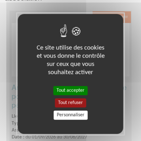
Exclusion & Pauvreté
Ce site utilise des cookies
et vous donne le contrôle
sur ceux que vous
souhaitez activer
Animation d'ateliers en milieu scolaire
Tout accepter
pour sensibiliser à l'isolement des
personnes âgées
Tout refuser
Personnaliser
Lieu :
EURE-ET-LOIR (28)
Type :
Enseignement, Formation
Association :
Les Petits Frères des Pauvres du Centre
Date :
du 01/09/2026 au 30/06/2027