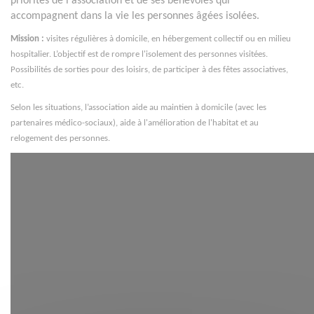
priorités de l'association et de ses bénévoles qui
accompagnent dans la vie les personnes âgées isolées.
Mission :
visites régulières à domicile, en hébergement collectif ou en milieu
hospitalier. L’objectif est de rompre l'isolement des personnes visitées.
Possibilités de sorties pour des loisirs, de participer à des fêtes associatives,
etc.
Selon les situations, l’association aide au maintien à domicile (avec les
partenaires médico-sociaux), aide à l'amélioration de l'habitat et au
relogement des personnes.