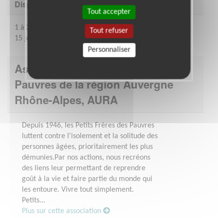
Disponibilité demandée
Tout accepter
1 à 2 heures par semaine de façon régulière ou tous les
Tout refuser
15 jours, éventuellement le week-end.
Personnaliser
Association : Les petits frères des
Pauvres de la région Auvergne
Rhône-Alpes, AURA
Depuis 1946, les Petits Frères des Pauvres
luttent contre l'isolement et la solitude des
personnes âgées, prioritairement les plus
démunies.Par nos actions, nous recréons
des liens leur permettant de reprendre
goût à la vie et faire partie du monde qui
les entoure. Vivre tout simplement.
Petits...
Plus sur cette association