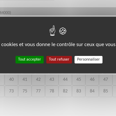
44000)
 à 17h
es cookies et vous donne le contrôle sur ceux que vous
bénévoles par département :
Tout accepter
Tout refuser
Personnaliser
11
12
13
14
15
18
19
22
23
8
40
41
42
43
44
45
46
47
2
73
75
77
78
82
83
84
85