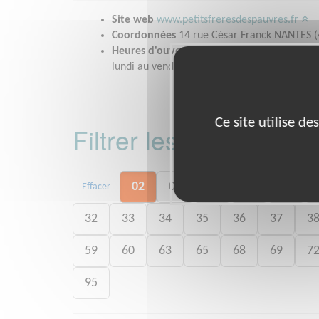
Site web
www.petitsfreresdespauvres.fr
Coordonnées
14 rue César Franck NANTES (
Heures d'ouverture
lundi au vendredi de 9h30 à 12h30 et de 14h
Ce site utilise d
Filtrer les missions 
02
03
06
07
09
Effacer
32
33
34
35
36
37
3
59
60
63
65
68
69
7
95