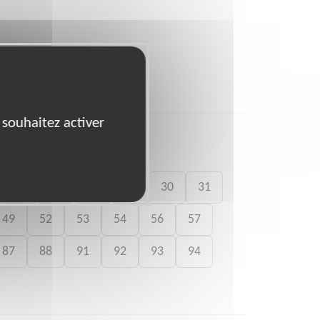
 souhaitez activer
26
27
28
29
30
31
49
52
53
54
56
57
87
88
91
92
93
94