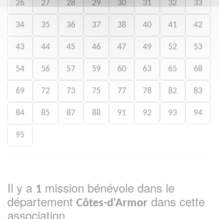
26
27
28
29
30
31
32
33
34
35
36
37
38
40
41
42
43
44
45
46
47
49
52
53
54
56
57
59
60
63
65
68
69
72
73
75
77
78
82
83
84
85
87
88
91
92
93
94
95
Il y a
mission bénévole dans le
1
département
dans cette
Côtes-d'Armor
association