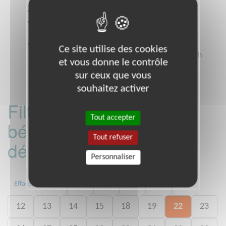
Site web
www.petitsfreresdespauvres.fr
Coordonnées
14 rue César Franck NANTES
(44000)
Heures d'ouverture
Ce site utilise des cookies
lundi au vendredi de 9h30 à 12h30 et de 14h à 17h
et vous donne le contrôle
sur ceux que vous
souhaitez activer
Filtrer les missions
Tout accepter
bénévoles par
Tout refuser
département :
Personnaliser
02
03
06
07
09
11
Effacer
12
13
14
15
18
19
22
23