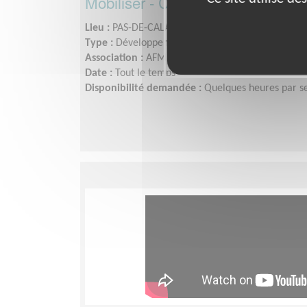
Mobiliser - Communiquer - Dével
Lieu :
PAS-DE-CALAIS (62)
Type :
Développement, Fonds, Partenariats
Association :
AFM - Coordination Téléthon - Pas-d
Date :
Tout le temps
Disponibilité demandée :
Quelques heures par 