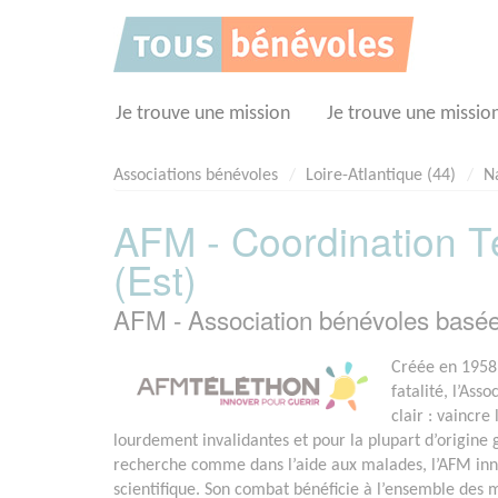
Panneau de gestion des cookies
Je trouve une mission
Je trouve une missio
Associations bénévoles
Loire-Atlantique (44)
N
AFM - Coordination Té
(Est)
AFM - Association bénévoles basé
Créée en 1958 
fatalité, l’Ass
clair : vaincr
lourdement invalidantes et pour la plupart d’origine
recherche comme dans l’aide aux malades, l’AFM in
scientifique. Son combat bénéficie à l’ensemble des