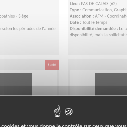
Lieu :
PAS-DE-CALAIS (62)
Type :
Communication, Graph
opathies - Siège
Association :
AFM - Coordinatio
Date :
Tout le temps
 selon les périodes de l'année
Disponibilité demandée :
Le t
disponibilité, mais la sollicit
Santé
es cookies et vous donne le contrôle sur ceux que vous