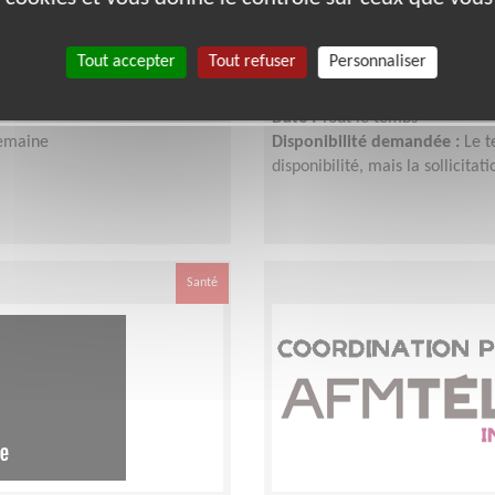
opper le Téléthon
Responsable du pôle
Lieu :
PAS-DE-CALAIS (62)
Tout accepter
Tout refuser
Personnaliser
Type :
Développement, Fonds, 
e-Calais (Ouest)
Association :
AFM - Coordinatio
Date :
Tout le temps
semaine
Disponibilité demandée :
Le t
disponibilité, mais la sollicit
Santé