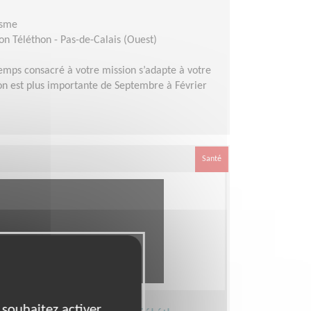
isme
n Téléthon - Pas-de-Calais (Ouest)
emps consacré à votre mission s’adapte à votre
ation est plus importante de Septembre à Février
Santé
 souhaitez activer