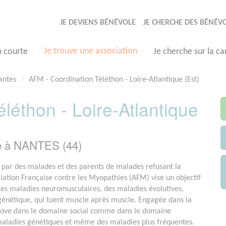
JE DEVIENS BÉNÉVOLE
JE CHERCHE DES BÉNÉV
Je trouve une association
n courte
Je cherche sur la ca
antes
AFM - Coordination Téléthon - Loire-Atlantique (Est)
léthon - Loire-Atlantique
e à NANTES (44)
par des malades et des parents de malades refusant la
ociation Française contre les Myopathies (AFM) vise un objectif
e les maladies neuromusculaires, des maladies évolutives,
 génétique, qui tuent muscle après muscle. Engagée dans la
nove dans le domaine social comme dans le domaine
 maladies génétiques et même des maladies plus fréquentes.