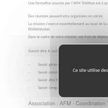
Une formation assurée par l'AFM Téléthon est à pr
Des réunions peuvent etre organisées en soirée
La mission s'exerce essentiellement au local de la
télébénévolat.
Dans le cadre de votre mission, vos frais de dépl
Savoir être & compétences
- Savoir gérer un projet, prioriser et planifier
Ce site utilise d
- Savoir communiquer, écouter, argumenter
- Savoir être force de proposition
- Savoir s’engager et assumer des responsabili
Association : AFM - Coordination 