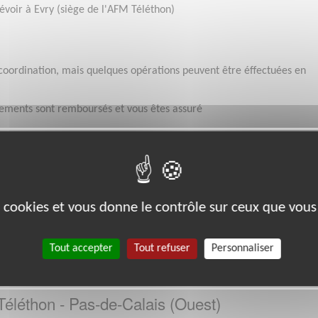
évoir à Evry (siège de l'AFM Téléthon)
 coordination, mais quelques opérations peuvent être éffectuées en
acements sont remboursés et vous êtes assuré
Disponibilité demandée
Le temps consacré à votre mission s’adapte à votre
disponibilité, mais la sollicitation est plus importante 
es cookies et vous donne le contrôle sur ceux que vous
Septembre à Février
Tout accepter
Tout refuser
Personnaliser
tés
Téléthon - Pas-de-Calais (Ouest)