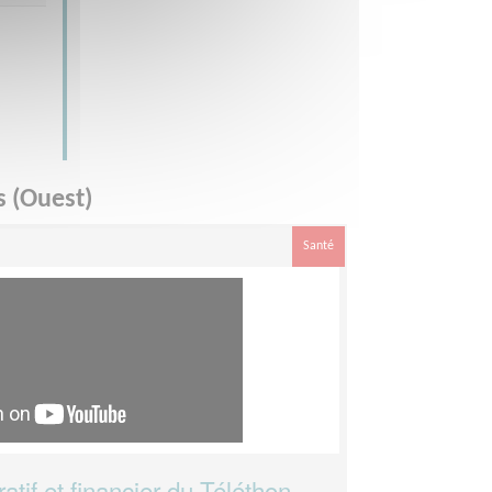
s (Ouest)
Santé
tif et financier du Téléthon