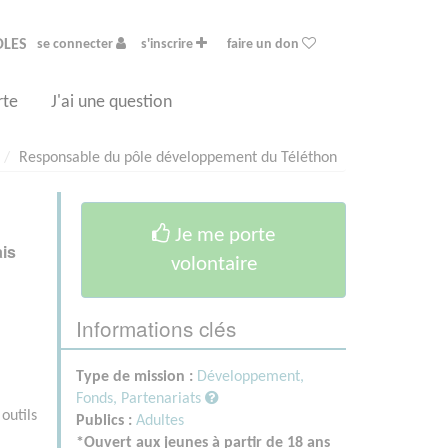
OLES
se connecter
s'inscrire
faire un don
rte
J'ai une question
Responsable du pôle développement du Téléthon
Je me porte
ais
volontaire
Informations clés
Type de mission :
Développement,
Fonds, Partenariats
outils
Publics :
Adultes
*Ouvert aux jeunes à partir de 18 ans