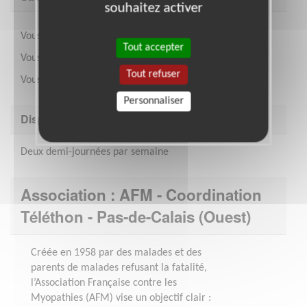
souhaitez activer
Vous êtes organisé et rigoureux.
Tout accepter
Vous savez gérer un compte.
Tout refuser
Vous savez faire des bilans réguliers.
Personnaliser
Disponibilité demandée
Deux demi-journées par semaine
Association : AFM - Coordination
Téléthon - Pas-de-Calais (Ouest)
Créée en 1958 par des malades et des
parents de malades refusant la fatalité,
l’Association Française contre les
Myopathies (AFM) vise un objectif clair :