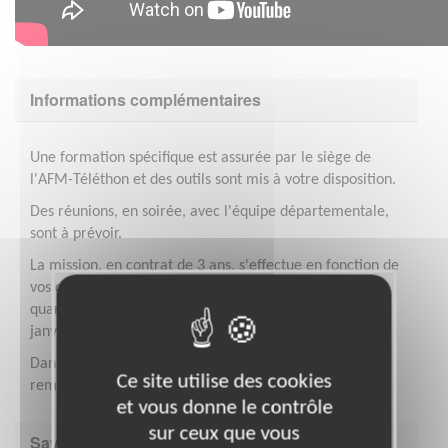
Informations complémentaires
Une formation spécifique est assurée par le siège de
l'AFM-Téléthon et des outils sont mis à votre disposition.
Des réunions, en soirée, avec l'équipe départementale,
sont à prévoir.
La mission, en contrat de 3 ans, s'effectue en fonction de
vos disponibilités cependant une augmentation de la
quantité de travail est à prévoir entre septembre et
janvier (période du Téléthon).
Dans le cadre de votre mission, vos frais seront
Ce site utilise des cookies
remboursés et vous serez assuré.
et vous donne le contrôle
sur ceux que vous
Savoir être & compétences