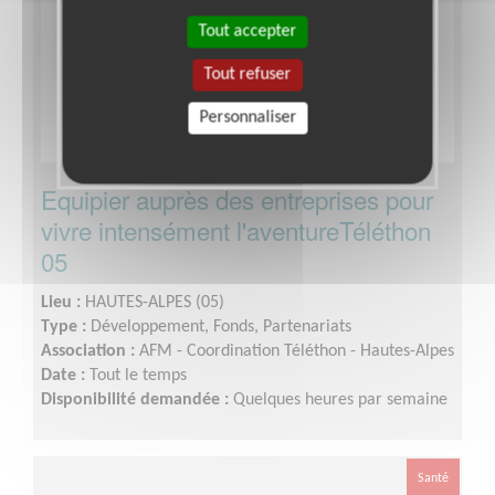
Tout accepter
Tout refuser
Personnaliser
Equipier auprès des entreprises pour
vivre intensément l'aventureTéléthon
05
Lieu :
HAUTES-ALPES (05)
Type :
Développement, Fonds, Partenariats
Association :
AFM - Coordination Téléthon - Hautes-Alpes
Date :
Tout le temps
Disponibilité demandée :
Quelques heures par semaine
Santé