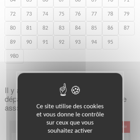
64
65
66
67
68
69
70
71
72
73
74
75
76
77
78
79
80
81
82
83
84
85
86
87
89
90
91
92
93
94
95
980
Il y a
missions bénévoles dans le
6
département
dans cette
Hautes-Alpes
association
Ce site utilise des cookies
et vous donne le contrôle
sur ceux que vous
Santé
souhaitez activer