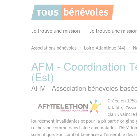
Panneau de gestion des cookies
Je trouve une mission
Je trouve une missio
Associations bénévoles
Loire-Atlantique (44)
N
AFM - Coordination Té
(Est)
AFM - Association bénévoles basé
Créée en 1958 
fatalité, l’Ass
clair : vaincr
lourdement invalidantes et pour la plupart d’origine
recherche comme dans l’aide aux malades, l’AFM in
scientifique. Son combat bénéficie à l’ensemble des