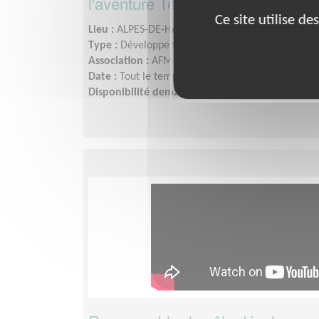
l'aventure Téléthon
Ce site utilise d
Lieu :
ALPES-DE-HAUTE-PROVENCE (04)
Type :
Développement, Fonds, Partenariats
Association :
AFM - Coordination Téléthon - Alpe
Date :
Tout le temps
Disponibilité demandée :
Quelques heures par 