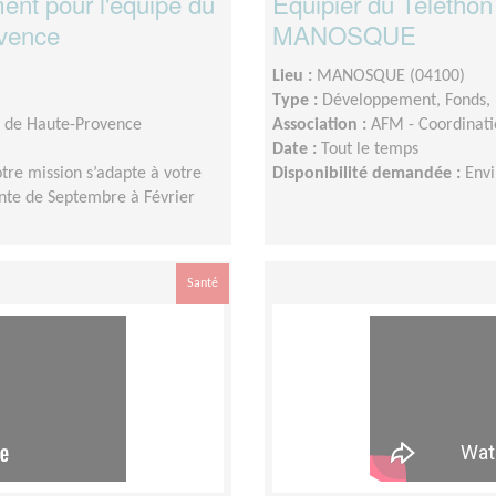
nt pour l'équipe du
Equipier du Téléthon
ovence
MANOSQUE
Lieu :
MANOSQUE (04100)
Type :
Développement, Fonds, 
s de Haute-Provence
Association :
AFM - Coordinati
Date :
Tout le temps
tre mission s’adapte à votre
Disponibilité demandée :
Env
tante de Septembre à Février
Santé