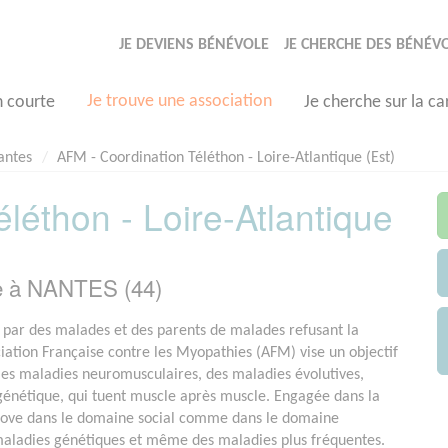
JE DEVIENS BÉNÉVOLE
JE CHERCHE DES BÉNÉV
Je trouve une association
n courte
Je cherche sur la ca
antes
AFM - Coordination Téléthon - Loire-Atlantique (Est)
léthon - Loire-Atlantique
e à NANTES (44)
par des malades et des parents de malades refusant la
ociation Française contre les Myopathies (AFM) vise un objectif
e les maladies neuromusculaires, des maladies évolutives,
 génétique, qui tuent muscle après muscle. Engagée dans la
nove dans le domaine social comme dans le domaine
 maladies génétiques et même des maladies plus fréquentes.