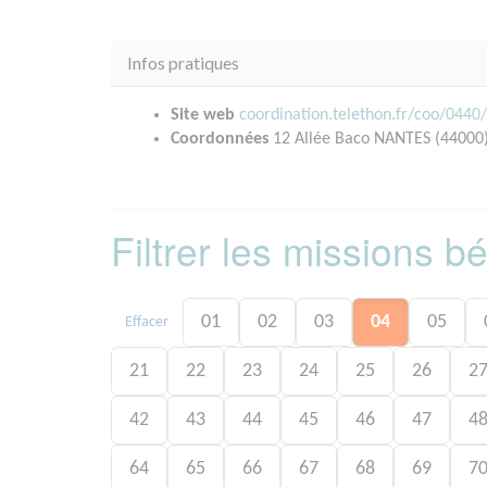
Infos pratiques
Site web
coordination.telethon.fr/coo/0440
Coordonnées
12 Allée Baco NANTES (44000
Filtrer les missions 
01
02
03
04
05
Effacer
21
22
23
24
25
26
2
42
43
44
45
46
47
4
64
65
66
67
68
69
7