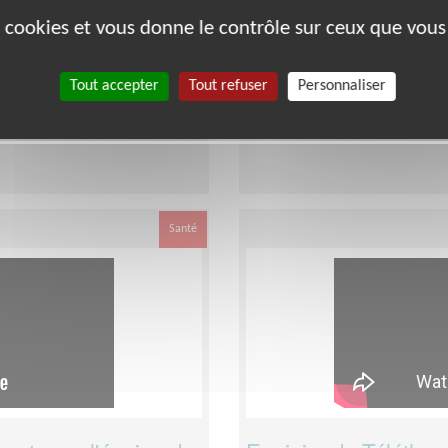
intensément l'aventu
es cookies et vous donne le contrôle sur ceux que vous
Lieu :
ALPES-DE-HAUTE-PROVE
Type :
Développement, Fonds, 
Tout accepter
Tout refuser
Personnaliser
s de Haute-Provence
Association :
AFM - Coordinati
Date :
Tout le temps
semaine
Disponibilité demandée :
Que
Santé