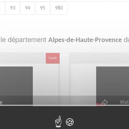
2
93
94
95
980
 le département
da
Alpes-de-Haute-Provence
Santé
vivre intensément
Equipier auprès des c