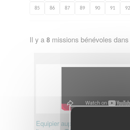
85
86
87
89
90
91
9
Il y a
missions bénévoles dans
8
Equipier auprès des écoles pour 