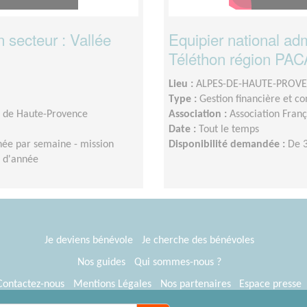
 secteur : Vallée
Equipier national admi
Téléthon région PA
Lieu :
ALPES-DE-HAUTE-PROVE
Type :
Gestion financière et c
s de Haute-Provence
Association :
Association Franç
Date :
Tout le temps
née par semaine - mission
Disponibilité demandée :
De 3
n d'année
Je deviens bénévole
Je cherche des bénévoles
Nos guides
Qui sommes-nous ?
Contactez-nous
Mentions Légales
Nos partenaires
Espace presse
® Tous Bénévoles 2012-2026
Webkast