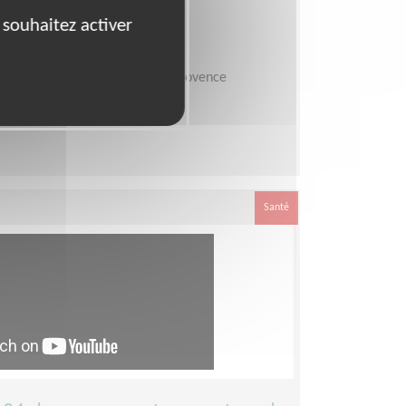
re Téléthon
 souhaitez activer
NCE (04)
Partenariats
on Téléthon - Alpes de Haute-Provence
lques heures par semaine
Santé