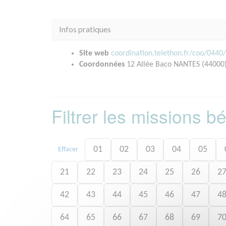
Infos pratiques
Site web
coordination.telethon.fr/coo/0440
Coordonnées
12 Allée Baco NANTES (44000
Filtrer les missions 
01
02
03
04
05
Effacer
21
22
23
24
25
26
2
42
43
44
45
46
47
4
64
65
66
67
68
69
7