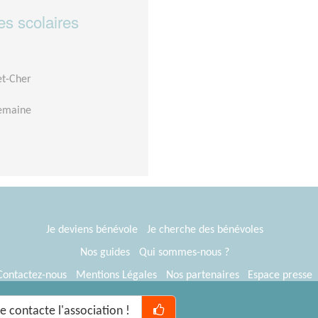
es scolaires
et-Cher
semaine
Je deviens bénévole
Je cherche des bénévoles
Nos guides
Qui sommes-nous ?
Contactez-nous
Mentions Légales
Nos partenaires
Espace presse
® Tous Bénévoles 2012-2026
Webkast
Je contacte l'association !