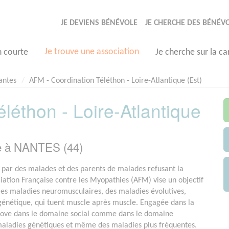
JE DEVIENS BÉNÉVOLE
JE CHERCHE DES BÉNÉV
Je trouve une association
n courte
Je cherche sur la ca
antes
AFM - Coordination Téléthon - Loire-Atlantique (Est)
léthon - Loire-Atlantique
e à NANTES (44)
par des malades et des parents de malades refusant la
ociation Française contre les Myopathies (AFM) vise un objectif
e les maladies neuromusculaires, des maladies évolutives,
 génétique, qui tuent muscle après muscle. Engagée dans la
nove dans le domaine social comme dans le domaine
 maladies génétiques et même des maladies plus fréquentes.