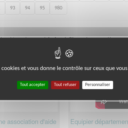
2
93
94
95
980
 le département
dans cette ass
Loir-et-Cher
Santé
es cookies et vous donne le contrôle sur ceux que vous
Tout accepter
Tout refuser
Personnaliser
ne association d'aide
Equipier département