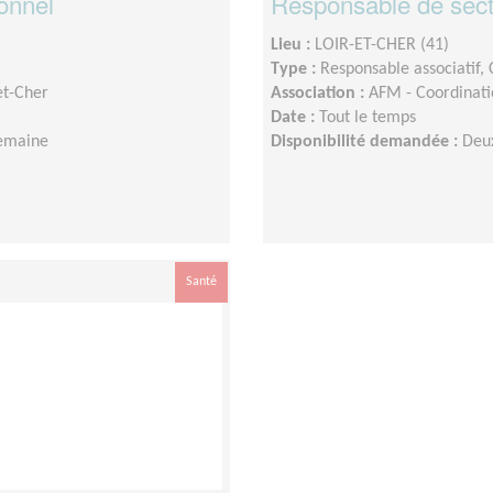
onnel
Responsable de sect
Lieu :
LOIR-ET-CHER (41)
Type :
Responsable associatif,
et-Cher
Association :
AFM - Coordinatio
Date :
Tout le temps
semaine
Disponibilité demandée :
Deu
Santé