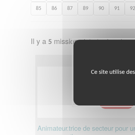
85
86
87
89
90
91
9
Il y a
missions bénévoles dans
5
Ce site utilise d
Animateur.trice de secteur pour u