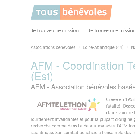
Panneau de gestion des cookies
Je trouve une mission
Je trouve une missio
Associations bénévoles
Loire-Atlantique (44)
N
AFM - Coordination Té
(Est)
AFM - Association bénévoles basé
Créée en 1958 
fatalité, l’Ass
clair : vaincr
lourdement invalidantes et pour la plupart d’origine
recherche comme dans l’aide aux malades, l’AFM in
scientifique. Son combat bénéficie à l’ensemble des