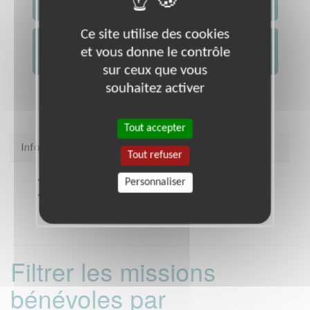
JE CONTACTE L'ASSOCIATION
Ce site utilise des cookies
JE FAIS UN DON À
et vous donne le contrôle
AFM -...
sur ceux que vous
souhaitez activer
Tout accepter
Infos pratiques
Tout refuser
Site web
coordination.telethon.fr/coo/0440/
Personnaliser
Coordonnées
12 Allée Baco NANTES (44000)
Filtrer les missions
bénévoles par